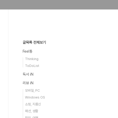
글목록 전체보기
Feel통
Thinking
ToDoList
독서 iN
리뷰 iN
모바일, PC
Windows OS
쇼핑, 지름신
패션, 생활
맛집, 여행