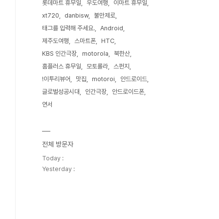
롯데마트 휴무일
우도여행
이마트 휴무일
xt720
danbisw
불만제로
태그를 입력해 주세요.
Android
제주도여행
스마트폰
HTC
KBS 인간극장
motorola
북한산
홈플러스 휴무일
모토롤라
스펀지
!이투리뷰어
맛집
motoroi
안드로이드
글로벌성공시대
인간극장
안드로이드폰
연서
전체 방문자
Today :
Yesterday :