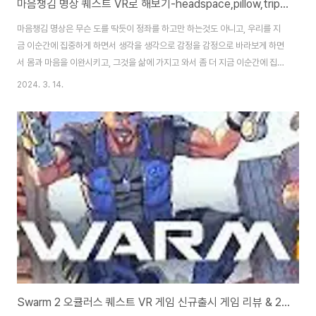
마음챙김 명상 퀘스트 VR로 해보기-headspace,pillow,tripp,real Fishing
마음챙김 명상은 무슨 도를 딱듯이 정좌를 하고만 하는것도 아니고, 우리를 지
금 이순간에 집중하게 하면서 생각을 생각으로 감정을 감정으로 바라보게 하면
서 몸과 마음을 이완시키고, 그것을 삶에 가지고 와서 좀 더 지금 이순간에 집중
하면서 살게해주는게 아닐까 싶습니다. meta quest vr에서도 관련된 앱들이
2024. 3. 14.
많이 나와있는데, 뭐 머리게 무거운것을 쓰고 하는것이 불편할수도 있지만, 마
음이 심란하거나 복잡할때 VR을 쓰고 편안하게 바디스캔이나 놀이 등을 하면
서 우리는 지금 이 순간에 집중하게 하는데 좋습니다. 참고로 퀘스트2, 퀘스트
3를 구입하면 필수로 헤드 스트랩을 구입하는데, 마음챙김 앱들은 누워서 할수
도 있기때문에 순정을 사용하시는게 좋습니다.(뒤쪽에 플라스틱과 다이얼이 좀
불편한데, 배게를 이용해도 ..
Swarm 2 오큘러스 퀘스트 VR 게임 신규출시 게임 리뷰 & 25% 할인쿠폰