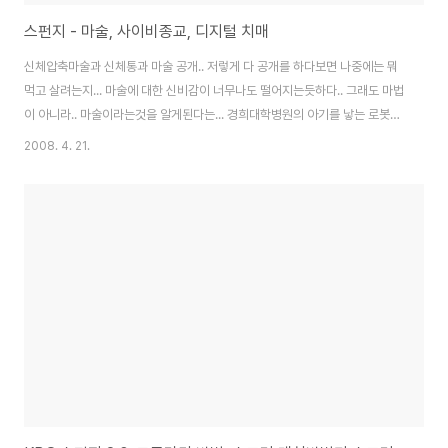
스펀지 - 마술, 사이비종교, 디지털 치매
신체압축마술과 신체통과 마술 공개.. 저렇게 다 공개를 하다보면 나중에는 뭐
먹고 살려는지... 마술에 대한 신비감이 너무나도 떨어지는듯하다.. 그래도 마법
이 아니라.. 마술이라는것을 알게된다는... 경희대학병원의 아기를 낳는 로봇은
너무 적나라하다는....^^ 인도에서 유행하는 저주주문을 외워서 사람을 죽인다
2008. 4. 21.
는 탄트릭은 방송에서 실제적으로 MC를 죽이라고 했는데.. 역시나 몇시간이나
주문을 외웠지만 죽지 않았다는 황당하지만... 사람을 솔낏하게 만들어주는 사
이비종교에 대한 이야기들... 이주의 공부 잘하는 법은 디지털 치매에 대한 문제
를 짚어보았는데... 너무 재미만을 위주로 하고, 구체적으로 어떠한 방법으로 이
런것을 대처할지에 대해서는 미흡한듯하다. 근데.. 방송중에 서울대학생들이
나와서 자신만의 기..