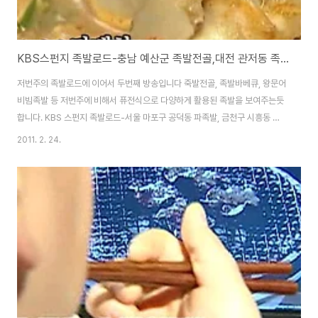
KBS스펀지 족발로드-충남 예산군 족발전골,대전 관저동 족고을 통바비큐 족발,부산 부평동 왕문어비빔족발
저번주의 족발로드에 이어서 두번째 방송입니다 죽발전골, 족발바베큐, 왕문어
비빔족발 등 저번주에 비해서 퓨전식으로 다양하게 활용된 족발을 보여주는듯
합니다. KBS 스펀지 족발로드-서울 마포구 공덕동 파족발, 금천구 시흥동 석
쇠구이 족발, 수원 돈족탕 첫번째는 충청남도 예산군 덕산면 읍내리 덕산시장
2011. 2. 24.
내의 족발집인데, 업체명이나 연락처 등을 도저히 못찾겠네요... 아시면 댓글로
부탁드립니다~ 처음에는 저걸 어떻게 먹나 싶었는데, 보다보니 소주 한잔이 생
각나더군요...^^ 젤라틴이 많은 앞발을 사용하는데, 해장에도 좋고, 저녁에 술
한잔에도 좋은 메뉴가 아닐까 싶습니다. 족발전골이라고 치면 서울에도 꽤 많
은 집이 있는듯 합니다. ○ 충남 덕산면 [족발전골] 1. 푹 삶아낸 족발을 잘라준
다. 2. 갖은 채소와 함..