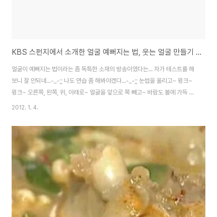
KBS 스펀지에서 소개한 얼굴 예뻐지는 법, 웃는 얼굴 만들기 방법
얼굴이 예뻐지는 법이라는 좀 독특한 소재의 방송이였다는... 자가 테스트를 해
보니 잘 안되네...-_-;; 나도 연습 좀 해봐야겠다...-_-;; 눈썹을 올리고~ 윙크~
윙크~ 오른쪽, 왼쪽, 위, 아래로~ 얼굴을 앞으로 쭉 빼고~ 바람도 볼에 가득 넣
어보고~ 입꼬리도 올리고~ 개구리 뒷다리를 발음하고, 10초간 유지~ 미소교
2012. 1. 4.
정기 와이키키, 인터넷으로 구입 및 사용기 뭐 이런 기기를 구입하거나, 볼펜을
입에 물고 연습을 하고도 하는데, 암튼 올해는 멋지게 웃는 얼굴을 가지길...