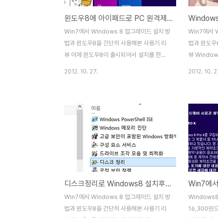
윈도우8에 아이패드로 PC 원격제어로 연결해서 서피스처럼 사용해보는 방법(AVStreamer HD 앱을 이용)
Win7에서 Windows 8 업그레이드 설치 방
Win7에서 
법과 윈도우8을 간단히 사용해본 사용기 리
법과 윈도우
뷰 어제 윈도우8이 출시되어서 설치를 한후
뷰 Window
에 이것저것을 만져보는데, 아이패드를 만지
성해서 4자
2012. 10. 27.
2012. 10. 2
다보니 원격으로 접속해서 터치로 사용하면
방법 (절전모
어떨까 싶은 생각이 들더군요.
함) Wind
TeamViewer 6, PC 원격제어 무료프로그
에 비밀번호
램(안드로이드, Windows, Mac, Linux, 아
8에서 프로
이폰용)AVStreamer HD, 아이패드(ipad)
소개) 윈도
에서 PC, Mac 컴퓨터 원격 제어와 영화, TV
설정을 했는
스트리밍 시청이 가능한 추천 앱
들어갔다가 
AVStreamer - PC컴퓨터나 맥Mac 원격
비밀번호를 
제어와 동영상 리모트 재생 플레이어 기능의
데 제어판에
디스크정리로 Windows8 설치후에 이전 win7 windows.old 폴더 삭제해서 하드용량 확보하는 방법
추천 앱 할인소식뭐 다양한 원격제어 앱이 아
의 및 암호 
이패드에 있는데, 제가 사용해본것은
해제 시 암
Win7에서 Windows 8 업그레이드 설치 방
Window
AvStreamer이라는 프로그램입니다. 처음
되어 있습니다
법과 윈도우8을 간단히 사용해본 사용기 리
16,300원으