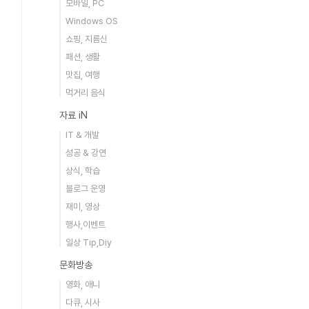
모바일, PC
Windows OS
쇼핑, 지름신
패션, 생활
맛집, 여행
먹거리 음식
자료 iN
IT & 개발
성공 & 강연
상식, 학습
블로그 운영
재미, 영상
행사,이벤트
일상 Tip,Diy
문화방송
영화, 애니
다큐, 시사