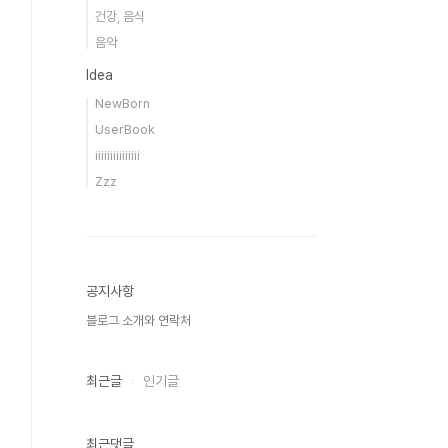
건강, 음식
음악
Idea
NewBorn
UserBook
iiiiiiiiiiiiiii
Zzz
공지사항
블로그 소개와 연락처
최근글
인기글
최근댓글