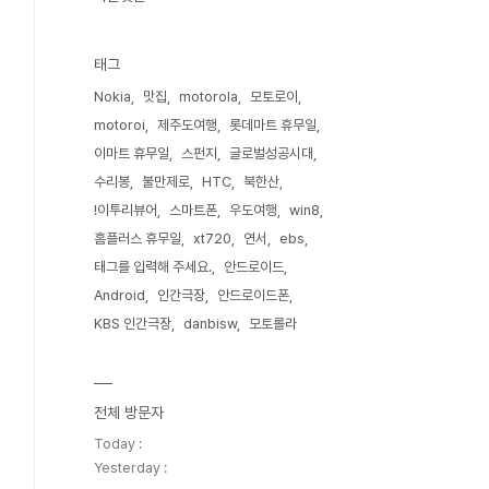
태그
Nokia
맛집
motorola
모토로이
motoroi
제주도여행
롯데마트 휴무일
이마트 휴무일
스펀지
글로벌성공시대
수리봉
불만제로
HTC
북한산
!이투리뷰어
스마트폰
우도여행
win8
홈플러스 휴무일
xt720
연서
ebs
태그를 입력해 주세요.
안드로이드
Android
인간극장
안드로이드폰
KBS 인간극장
danbisw
모토롤라
전체 방문자
Today :
Yesterday :