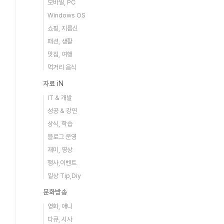
모바일, PC
Windows OS
쇼핑, 지름신
패션, 생활
맛집, 여행
먹거리 음식
자료 iN
IT & 개발
성공 & 강연
상식, 학습
블로그 운영
재미, 영상
행사,이벤트
일상 Tip,Diy
문화방송
영화, 애니
다큐, 시사