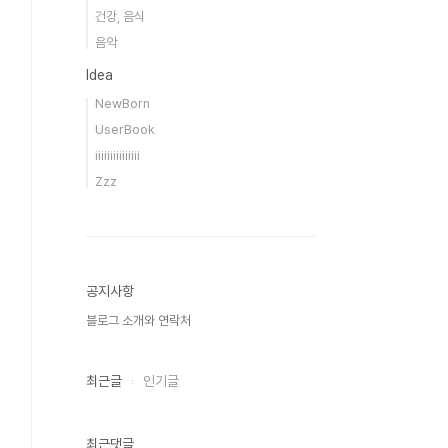
건강, 음식
음악
Idea
NewBorn
UserBook
iiiiiiiiiiiiiii
Zzz
공지사항
블로그 소개와 연락처
최근글
인기글
최근댓글