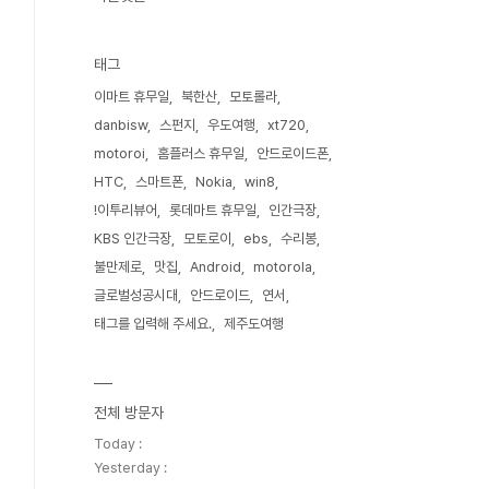
태그
이마트 휴무일
북한산
모토롤라
danbisw
스펀지
우도여행
xt720
motoroi
홈플러스 휴무일
안드로이드폰
HTC
스마트폰
Nokia
win8
!이투리뷰어
롯데마트 휴무일
인간극장
KBS 인간극장
모토로이
ebs
수리봉
불만제로
맛집
Android
motorola
글로벌성공시대
안드로이드
연서
태그를 입력해 주세요.
제주도여행
전체 방문자
Today :
Yesterday :