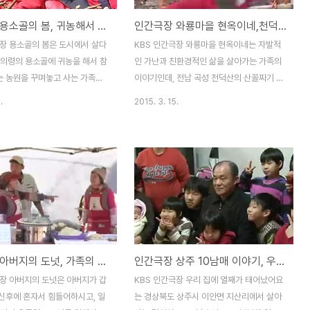
인간극장 용소골의 봄, 귀농해서 함께 농사짓는 참솔 농원 딸부자 가족 이야기
인간극장 와룡마을 현옥이네,천덕산 죽염 천일염을 만들며 산속에서 살아가는 가족 이야기
극장 용소골의 봄은 도시에서 살다
KBS 인간극장 와룡마을 현옥이네는 자발적
 의령의 용소골에 귀농을 해서 참
인 가난과 친환경적인 삶을 살아가는 가족의
 농원을 꾸며놓고 사는 가족의
이야기인데, 전남 곡성 천덕산의 산꼴짜기 오
 이제 슬슬 봄꽃이 만연하고 있는
막살이 집에서 살아가는 아빠 김인수(49),
.
2015. 3. 15.
 기운을 만끽하게 해줄 방송이 아
엄마 전선희(45), 딸 김나진(10), 아들 김현
.딸부자집으로 동네에서 소문난
옥(7) 가족의 이야기입니다.부와 성공을 꿈꾸
아선호사상으로 힘들었던 어머니
며 살아가는 세상속에서 어찌보면 반대의 삶
양한 이야기를 보여줄듯 합니다.
을 사는것일수도있는데, 그들은 어떤 삶을 살
 여사는 못말려, 충남 금산 바
아가고, 과연 행복한지를 알아보고, 과연 우
마을의 가족 이야기KBS 다큐멘터
리가 진정으로 바라는 삶은 어떤 삶이고, 현
째 인생, 제주 올레 게스트하우
재 어떻게 살고 있는지를 돌아보시면 어떨까
10코스의 행복한 사람들의 이야
싶네요. 인간극장 지유네 산골일기-유기농
벚꽃축제, 3월말에 활짝 피워버린
효소 울진 방주공동체 강문필,최정화 부부 가
인간극장 아버지의 도넛, 가족의 행복을 찾아가는 박옥경 박근철 남매 이야기
인간극장 상주 10남매 이야기, 우리 집에 열째가 태어났어요 김현식 남수미 부부와 대가족
습과 방문기(대중교통, 주차장 정
족의 귀농의 삶인간극장 석봉씨의 봄, 지리산
집의 아픈 사연젋은 시절에 딸만
둘레길 산촌민박 김석봉 가족의 귀농 이야기
극장 아버지의 도넛은 아버지가 갑
KBS 인간극장 우리 집에 열째가 태어났어요
 나은 어머니 전인수(90) 할머
인간극장 득량만에 깃들다-들개 이준철씨 가
신후에 혼자서 힘들어하시고, 일
는 경상북도 상주시 이안면 지산리에서 살아