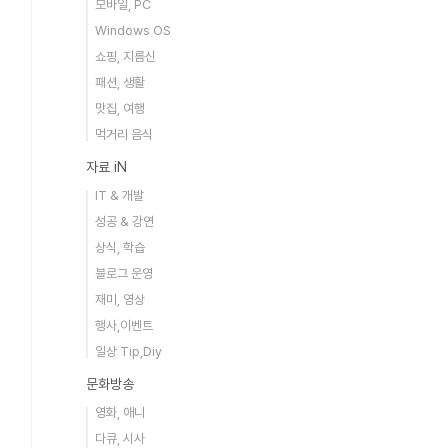
모바일, PC
Windows OS
쇼핑, 지름신
패션, 생활
맛집, 여행
먹거리 음식
자료 iN
IT & 개발
성공 & 강연
상식, 학습
블로그 운영
재미, 영상
행사,이벤트
일상 Tip,Diy
문화방송
영화, 애니
다큐, 시사