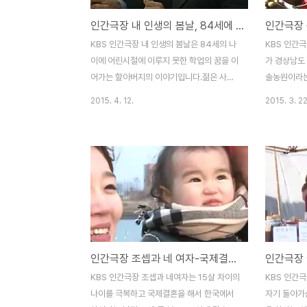
인간극장 내 인생의 봄날, 84세에 중학교에 복학한 김복환 할아버지의 전성시대
KBS 인간극장 내 인생의 봄날은 84세의 나
KBS 인간
이에 어린시절에 이루지 못한 학업의 꿈을 이
가 경상남도
어가는 할아버지의 이야기입니다.젊은 사람
솔농원이라는
의 입장에서 바라볼때 인생을 마무리할 노인
이야기인데,
2015. 4. 12.
2015. 3. 22
분이 새로운 도전이라니 이해가 안갈수도 있
즈음에 봄의
지만, 잠깐의 배움은 어렵지만 못 배운 설움
닐까 싶네요
은 일평생이라는 말처럼 평생의 아쉬움을 이
집인데, 남
제서야 도전을 하시는데, 그 열정이 큰 기대
의 삶 등 다
가 되는듯 합니다.KBS 인간극장-춘이 할매
인간극장 황소
전성시대, 초등학교에 입학해서 한글을 배우
리실 사과 
는 장춘이 할머니의 이야기SBS 순간포착 세
리 3일-두번
상에 이런 일이 - 64세 중학생 할머니아니
스(올레길 
세상에 이런 일이라고 생각하실수도 있겠지
기)여의도 
인간극장 조셉과 네 여자-국제결혼으로 행복하게 살아가는 초롱,올리비아 가족의 비결
만, 실제로 이런 일은 종종 있다고 하는데, 할
윤중로의 모
아버지 또한 TV에서 할머니가 수능시험에
보)딸 부잣
KBS 인간극장 조셉과 네여자는 15살 차이의
KBS 인간
도전을 하는것을 보고 자극을 받아서 다시금
여섯명을 내리
나이를 극복하고 국제결혼을 해서 한국에서
자기 돌아가