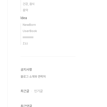
건강, 음식
음악
Idea
NewBorn
UserBook
iiiiiiiiiiiiiii
Zzz
공지사항
블로그 소개와 연락처
최근글
인기글
최근댓글