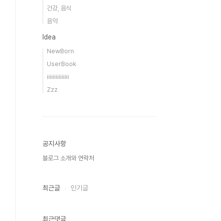
건강, 음식
음악
Idea
NewBorn
UserBook
iiiiiiiiiiiiiii
Zzz
공지사항
블로그 소개와 연락처
최근글
인기글
최근댓글