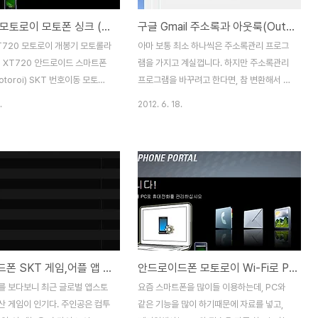
모토롤라 모토로이 모토폰 싱크 (Motorola XT720 Motoroi Phone Sync) 설정방법
구글 Gmail 주소록과 아웃룩(OutLook)의 주소록 CSV로 가져오고, 내보내는 방법(스마트폰 전화번호부)
T720 모토로이 개봉기 모토롤라
아마 보통 최소 하나씩은 주소록관리 프로그
la) XT720 안드로이드 스마트폰
램을 가지고 계실껍니다. 하지만 주소록관리
toroi) SKT 번호이동 모토로
프로그램을 바꾸려고 한다면, 참 변환해서 옮
로 연결하면 아마 기본적으로는
기기가 쉽지가 않습니다. 특히나 핸드폰이나
.
2012. 6. 18.
 관리"로 연결되어서, 외장 메모
스마트폰을 번호이동을 하게되면, 기존의 전
라 잡히네요... 처음에 외장메
화번호를 옮기기가 쉽지가 않습니다. 같은 제
 자료를 넣을 경우는 외장 메모리
조사(삼성, LG, 모토롤라)로 기계를 바꾸는
서 넣으면 되지만, 이후에는 모
경우는 수월하지만, 다른 기종으로 바꾸는 경
전화 도구, 윈도우 미디어 동기화
우에는 참 어려운 경우가 많습니다. 전화번호
면 됩니다. 접속을 하는 방법은
를 컨버터(변환)하는 방법은 다양한 방법이
메뉴를 누르고, 알림에 들어가서
있지만, 가장 보편적인 CSV파일로 자료를
클릭해서 바꾸면 됩니다. (이후에
옮기는 방법을 알려드리겠습니다. 찾아보시
 최후에 접속한것으로 연결되며,
면 자신의 기종에서 다른 기종으로 전화번호
안드로이드폰 SKT 게임,어플 앱 설치후, ARM 연동 실패 오류시의 해결 방법
안드로이드폰 모토로이 Wi-Fi로 PC와 연결하기
시 알림에 들어가서 바꾸면 됨)
를 옮기는 앱이나 유틸이 있기는 할텐데, 아
대전화 도구로 접속을 하면
래의 방법은 일종의 수작업이지만, 한번 사용
를 보다보니 최근 글로벌 앱스토
요즘 스마트폰을 많이들 이용하는데, PC와
.168.16.2:8080/login/in..
해보시면 앞으로 다른 기종으로 번호를 바꾸
산 게임이 인기다. 주인공은 컴투
같은 기능을 많이 하기때문에 자료를 넣고,