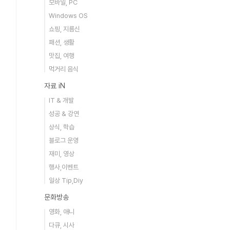
모바일, PC
Windows OS
쇼핑, 지름신
패션, 생활
맛집, 여행
먹거리 음식
자료 iN
IT & 개발
성공 & 강연
상식, 학습
블로그 운영
재미, 영상
행사,이벤트
일상 Tip,Diy
문화방송
영화, 애니
다큐, 시사