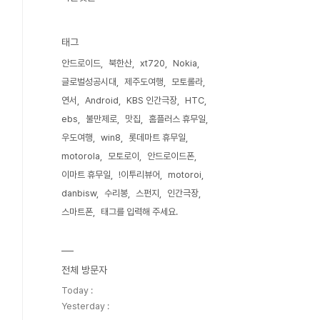
태그
안드로이드
북한산
xt720
Nokia
글로벌성공시대
제주도여행
모토롤라
연서
Android
KBS 인간극장
HTC
ebs
불만제로
맛집
홈플러스 휴무일
우도여행
win8
롯데마트 휴무일
motorola
모토로이
안드로이드폰
이마트 휴무일
!이투리뷰어
motoroi
danbisw
수리봉
스펀지
인간극장
스마트폰
태그를 입력해 주세요.
전체 방문자
Today :
Yesterday :