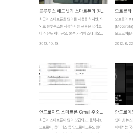
블루투스 헤드셋과 스마트폰의 원격 재생,조작 가능 거리는 최대 얼마나 될까?
최근에 스마트폰을 많이들 사용을 하지만, 의
모토롤라 X
외로 블루투스를 사용하시는 분들은 생각보
(Motoro
다 적은듯 하더군요. 물론 가격이 스테레오
모토로이(Mo
헤드셋같은경우는 최소 5만원 이상에서 10
이를 USB
2012. 10. 18.
2012. 8. 22
만원정도는 주어야 괜찮은 제품을 구입할수
"외장 메모리
있는 가격장벽이 있지만, 한번 구입을 하면
리가 드라이브
단선될 염려도 없고, 등산, 조깅, 마라톤, 자전
모리에 많은
거 등의 운동시나 야외에 나갔을때 상당히 유
로 사용을 해
용함을 발휘합니다. 운동을 하면서 음악을 듣
토토라 휴대
다가 전화나 문자가 오면 무선으로 된 헤드셋
로 접속을 하
으로 벨소리가 울리고, 전화기를 만지지 않아
홈화면에서 
도 블루투스로 전화받기가 가능합니다. 간혹
usb연결을 
자전거를 타고 가면서 전화를 하다보면, 사람
는 자동으로
안드로이드 스마트폰 Gmail 주소록 사람이름, 나만의 그룹 관리방법 노하우
들이 저 미친놈이 자전거 타면서 혼자서 중얼
바꾸려면 다
거리네하는 시선으로 바라보기도 하더군
모토로라 휴
최근에 스마트폰이 많이 보급되고, 갤럭시s,
인터넷 뉴스
요...-_-++요즘은 갤럭시탭이나 아이패드,
http://192
모토로이, 옵티머스 등 안드로이드폰도 많이
어에서는 국