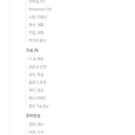
모바일, PC
Windows OS
쇼핑, 지름신
패션, 생활
맛집, 여행
먹거리 음식
자료 iN
IT & 개발
성공 & 강연
상식, 학습
블로그 운영
재미, 영상
행사,이벤트
일상 Tip,Diy
문화방송
영화, 애니
다큐, 시사