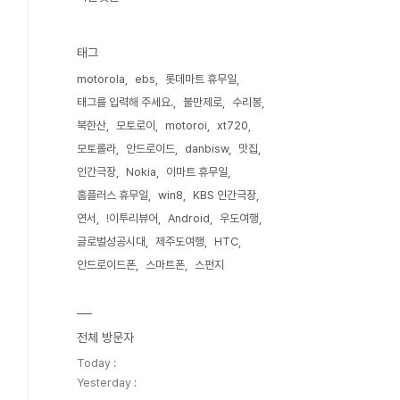
태그
motorola
ebs
롯데마트 휴무일
태그를 입력해 주세요.
불만제로
수리봉
북한산
모토로이
motoroi
xt720
모토롤라
안드로이드
danbisw
맛집
인간극장
Nokia
이마트 휴무일
홈플러스 휴무일
win8
KBS 인간극장
연서
!이투리뷰어
Android
우도여행
글로벌성공시대
제주도여행
HTC
안드로이드폰
스마트폰
스펀지
전체 방문자
Today :
Yesterday :