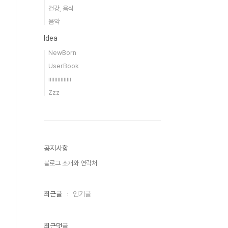
건강, 음식
음악
Idea
NewBorn
UserBook
iiiiiiiiiiiiiii
Zzz
공지사항
블로그 소개와 연락처
최근글
인기글
최근댓글