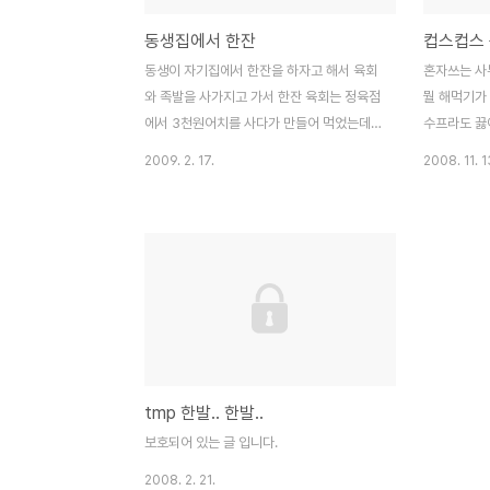
동생집에서 한잔
컵스컵스 
동생이 자기집에서 한잔을 하자고 해서 육회
혼자쓰는 사
와 족발을 사가지고 가서 한잔 육회는 정육점
뭘 해먹기가
에서 3천원어치를 사다가 만들어 먹었는데,
수프라도 끓여
양념을 찾느랴고 한참을 걸렸고, 참기름인줄
가 물만 부
2009. 2. 17.
2008. 11. 1
알고 넣은 기름이 들기름이여서 약간 비린 맛
살까했는데, 
이 났는데, 뭐 그럭저럭 먹을만했다는...^^ 연
_-;; 그러
서는 유아용 칫솔을 가지고 열심히 혼자서 이
로 팔아서 하
를 딱는다... 어찌나 남들이 하는것을 잘따라
데우기 좋을듯
하는지... 동생하고 한잔하려는데, 어찌나 깽
판을 치던지... 결국에는 감금을 했는데, 대성
통곡을 하는 바람에 바로 석방... 아니 그 좋은
놀이방을 놔두고 왜 삼촌하고 아빠를 못괴롭
혀서 안달이셔~ 삼촌 내가 얼라라고 무시하
tmp 한발.. 한발..
지 마셔~
보호되어 있는 글 입니다.
2008. 2. 21.