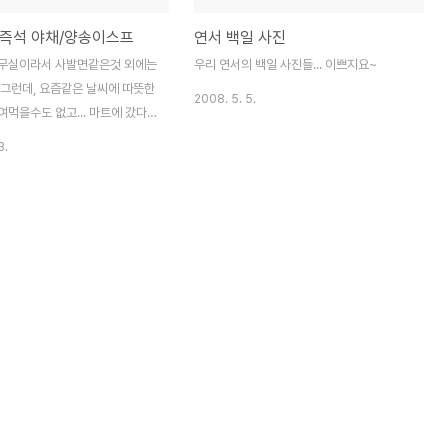
즉석 야채/양송이스프
연서 백일 사진
무실이라서 사발면같은것 외에는
우리 연서의 백일 사진들... 이쁘지요~
 그런데, 요즘같은 날씨에 따뜻한
2008. 5. 5.
먹을수도 없고... 마트에 갔다
어서 먹으면 되는 스푸가 있어서
3.
3개, 5개짜리가 2,3천원씩...-
다가 쥐마켓에 가보았더니 kg단위
나 구입... 겨울에 따뜻하게 속을
...