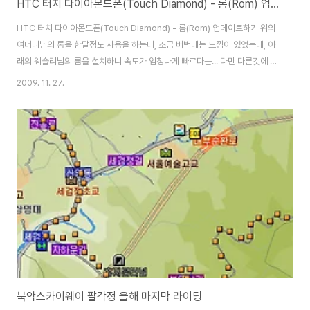
HTC 터치 다이아몬드폰(Touch Diamond) - 롬(Rom) 업데이트하기(웨슬리님)
HTC 터치 다이아몬드폰(Touch Diamond) - 롬(Rom) 업데이트하기 위의
여너니님의 롬을 한달정도 사용을 하는데, 조금 버벅데는 느낌이 있었는데, 아
래의 웨슬리님의 롬을 설치하니 속도가 엄청나게 빠르다는... 다만 다른것에 익
숙해 있다가 조금 어색한부분도 있지만, 손에 익으면 아주 마음에 들듯하다는...
2009. 11. 27.
http://www.mymits.net/zboard/zboard.php?id=pds&no=5458 위
사이트에 가서 가입하고, 설명대로 하면 쉽게 설치할수 있고, 댓글들을 보면서
문제가 있는 부분들을 점검하면 많은 도움이 될듯... HTC 터치 다이아몬드용
WES 롬 릴리즈1a 빌드31입니다. 다이아몬드의 나름 재미있는 스펙 때문에
이것저것 올려보고 빼보고 하면서 테스트를 하다 보니 2주나 ..
북악스카이웨이 팔각정 올해 마지막 라이딩