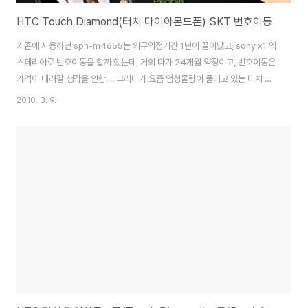
HTC Touch Diamond(터치 다이아몬드폰) SKT 번호이동
기존에 사용하던 sph-m4655는 의무약정기간 1년이 끝이났고, sony x1 엑
스페리아로 번호이동을 할까 했는데, 거의 다가 24개월 약정이고, 번호이동은
가격이 내려갈 생각을 안함.... 그러다가 요즘 엄청물량이 풀리고 있는 터치 다
이아몬드폰이 12개월 약정에 3만원에 풀려서 그냥 구입... 대만업체라는것이
2010. 3. 9.
AS때문에 좀 꺼림직하기는 해도, 터치 기능이 기존의 액정과는 비교가 안되는
성능... HTC 터치 다이아몬드폰 관련 글 더보기 제품 페키지.. 독특한 피라미드
모형과 충전기와 이어폰을 같을 구멍을 사용하는데, 미니 usb를 이용... HTC
터치 다이아몬드폰(Touch Diamond) 동기화 케이블 & 충전하기 홈페이지
www.htc.com touchFLO 의 업그레이드가 되어서 TouchFL..