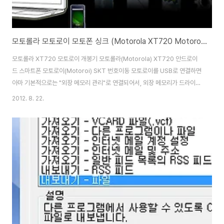
모토롤라 모토로이 모토폰 싱크 (Motorola XT720 Motoroi Phone Sync) 설정방법
모토롤라 XT720 모토로이 개봉기 모토롤라(Motorola) XT720 안드로이
드 스마트폰 모토로이(Motoroi) SKT 번호이동 모토로이를 USB로 연결하면
아마 기본적으로는 "외장 메모리 관리"로 연결되어서, 외장 메모리가 드라이브
라 잡히네요... 처음에 외장메모리에 많은 자료를 넣을 경우는 외장 메모리로 사
2012. 8. 22.
용을 해서 넣으면 되지만, 이후에는 모토토라 휴대전화 도구, 윈도우 미디어 동
기화로 접속을 하면 됩니다. 접속을 하는 방법은 홈화면에서 메뉴를 누르고, 알
림에 들어가서 usb연결을 클릭해서 바꾸면 됩니다. (이후에는 자동으로 최후
에 접속한것으로 연결되며, 바꾸려면 다시 알림에 들어가서 바꾸면 됨) 모토로
라 휴대전화 도구로 접속을 하면 http://192.168.16.2:8080/login/in..