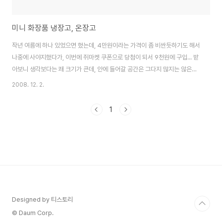
미니 화장품 냉장고, 온장고
작년 여름에 하나 있었으면 했는데, 4만원이라는 가격이 좀 비싼듯하기도 해서
나중에 사야지했다가, 이번에 쥐마켓 쿠폰으로 당첨이 되서 9천원에 구입... 받
아보니 생각보다는 쾌 크기가 큰데, 안에 들어갈 공간은 그다지 많지는 않은
듯... 대략 맥주캔 6개정도가 들어갈듯... 설명서를 보니 온장고는 가급적 사용
2008. 12. 2.
을 안하는게 낳을듯...-_-;; 여름에 사무실에서 쓰거나, 어디 놀러갈때 차에 넣
어가지고 다녀도 될듯... Mini Refrigerator 고급형화장품냉장고 가정용아답
1
터+차량용시거잭 포함 자동차냉장고 온장고
Designed by 티스토리
© Daum Corp.