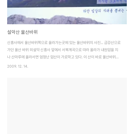
설악산 울산바위
신흥사에서 울산바위쪽으로 올라가는곳에 있는 울산바위의 사진... 금강산으로
가던 울산 바위 외설악 신흥사 앞에서 서북계곡으로 따라 올라가 내원암을 지
나 산마루에 올라서면 엄청난 암산이 가로막고 있다. 이 산이 바로 울산바위이
다. 조물주가 강원도 땅에다 천하의 명산 하나를 만들되 산봉의 수를 꼭 1만2천
2009. 12. 14.
으로 할 계획을 세우고 각 지방의 산봉 중에서 준초하기로나 웅대하기로나 남
의 눈을 끌만한 산에게 영을 내려 모월모일 모시를 기한으로 금강산쪽으로 오
면 심사하여 합격한 산에 대하여는 용모에 알맞은 자리를 주겠다고 했다. 이에
전국 각처의 수많은 산들이 좋은 기회를 놓칠세라 모두 모여 들었다. 이때 경상
도 울산(蔚山) 땅에 둘레가 10리나 되며 웅장한 바위인 '울산바위'도 금강산으
로 떠나왔다. 그러나 태백산령을..