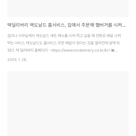
맥딜리버리 맥도날드 홈서비스, 집에서 주문해 햄버거를 시켜 먹는 서비스(1600-5252)
집이나 사무실에서 맥도날드 세트 메뉴를 시켜 먹고 싶을 때 전화로 배달 시켜
먹는 서비스 맥도날드도 홈서비스 주문 배달이 된다는 것을 얼마전에 알게 되
었다. 맥 딜리버리 홈페이지 - https://www.mcdelivery.co.kr/kr/ ☎
1600-5252 번으로 신청하면 된다는데, 카드 결제도 가능하다고... 배달이 되
2009. 1. 28.
는곳은 위치에 따라서 되는곳도 있고 안되는곳도 있는듯한데, 전화를 해보거
나, 매장검색(http://www.mcdonalds.co.kr/)을 이용해보면 좋을듯... 아침
에 먹는 빅브렉퍼스트 맥모닝 메뉴는 오전 11시 까지만 된다고... 나중에 정말
귀찮으면 한번 시켜먹어봐야겠다...^^ 롯데리아 홈서비스, 8천원이상의 메뉴
주문시 무료배송 서비스(전화번호 1600-9999)와 스마트폰..