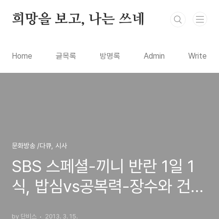
본문 바로가기
희망을 보고, 나는 쓰네
Home
글목록
방명록
Admin
Write
문화방송 /다큐, 시사
SBS 스페셜-끼니 반란 1일 1
식, 밥심vs공복력-장수와 건
강,다이어트를 위한 공복 간헐
by 단비스
2013. 3. 15.