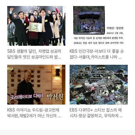
SBS 생활의 달인, 자영업 성공의
KBS 인간극장-이보다 더 좋을 순
달인들의 멋진 성공마인드와 밥맛
없다-서울대,카이스트를 나와 귀
과 반사경의 달인
농한 장길연,박범준 부부의 산골
생활
KBS 이야기쇼 두드림-광고천재
EBS 다큐10+ 스티브 잡스의 메
박서원,재벌2세가 아닌 자신의 성
시지-항상 갈망하고, 우직하게 버
공을 만들어 나가는 광고인의 이
텨라, 스탠포드 대학 졸업 축사 연
야기
설을 통한 행복으로 가는 방법은?