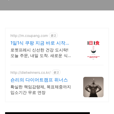
적 단식,소식에 대한 방송
http://m.coupang.com
광고
1일1식 쿠팡 지금 바로 시작해
요
로켓프레시 신선한 건강 도시락!
오늘 주문, 내일 도착. 새로운 식단
도전, 레시피부터 도시락까지 쿠팡
에서!
http://dietwinners.co.kr/
광고
숀리의 다이어트캠프 위너스
확실한 책임감량제, 목표체중까지
입소기간 무료 연장