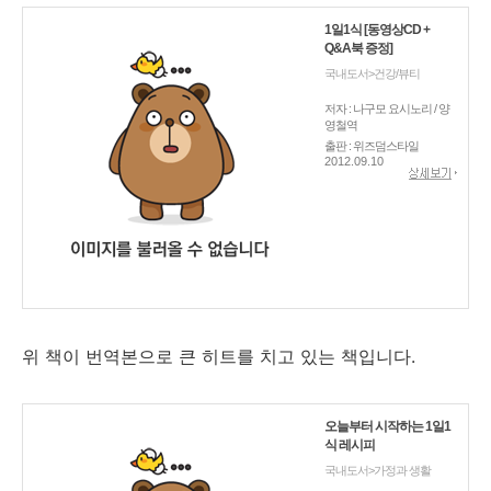
1일1식 [동영상CD +
Q&A북 증정]
국내도서>건강/뷰티
저자 : 나구모 요시노리 / 양
영철역
출판 : 위즈덤스타일
2012.09.10
위 책이 번역본으로 큰 히트를 치고 있는 책입니다.
오늘부터 시작하는 1일1
식 레시피
국내도서>가정과 생활