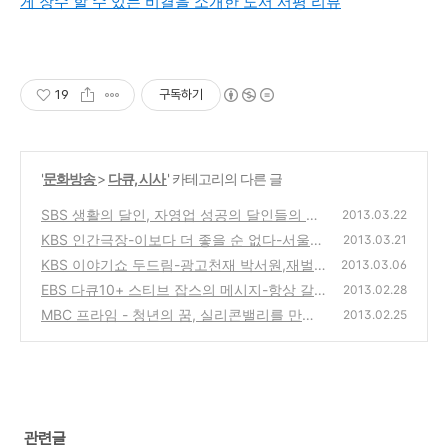
게 장수 할 수 있는 비결을 소개한 도서 서평 리뷰
19
구독하기
'
문화방송
>
다큐, 시사
' 카테고리의 다른 글
SBS 생활의 달인, 자영업 성공의 달인들의 멋
2013.03.22
진 성공마인드와 밥맛과 반사경의 달인
KBS 인간극장-이보다 더 좋을 순 없다-서울
(0)
2013.03.21
대,카이스트를 나와 귀농한 장길연,박범준 부
KBS 이야기쇼 두드림-광고천재 박서원,재벌2
2013.03.06
부의 산골생활
세가 아닌 자신의 성공을 만들어 나가는 광고
(0)
EBS 다큐10+ 스티브 잡스의 메시지-항상 갈
2013.02.28
인의 이야기
망하고, 우직하게 버텨라, 스탠포드 대학 졸업
(0)
MBC 프라임 - 청년의 꿈, 실리콘밸리를 만나
2013.02.25
축사 연설을 통한 행복으로 가는 방법은?
다(한국을 넘어 글로벌 IT 시장에 도전하는 고
(2)
영혁, 고경환)
(0)
관련글