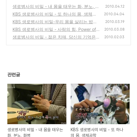
생로병사의 비밀 - 내 몸을 태우는 화, 분노, 화
2010.04.12
병
KBS 생로병사의 비밀 - 또 하나의 몸, 생체공
(0)
2010.04.04
학
KBS 생로병사의 비밀-우리 몸을 살리는 밥상,
(0)
2010.03.19
자연식의 기적과 필요성
KBS 생로병사의 비밀 - 사랑의 힘, Power of L
(0)
2010.03.08
OVE
생로병사의 비밀 - 젊은 치매, 당신의 기억은
(0)
2010.02.03
안녕하십니까? (사진보기)
(0)
관련글
생로병사의 비밀 - 내 몸을 태우는
KBS 생로병사의 비밀 - 또 하나
화, 분노, 화병
의 몸, 생체공학