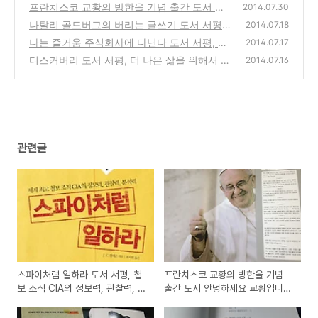
의 정보력, 관찰력, 분석력
프란치스코 교황의 방한을 기념 출간 도서 안
(0)
2014.07.30
녕하세요 교황입니다 책 서평
나탈리 골드버그의 버리는 글쓰기 도서 서평,
(0)
2014.07.18
글을 써서 자기 자신을 찾아가는 방법은?
나는 즐거움 주식회사에 다닌다 도서 서평, 멘
(0)
2014.07.17
로 이노베이션의 행복한 직장만들기 방법
디스커버리 도서 서평, 더 나은 삶을 위해서 우
(0)
2014.07.16
리에게 필요한것은 무엇일까?
(0)
관련글
스파이처럼 일하라 도서 서평, 첩
프란치스코 교황의 방한을 기념
보 조직 CIA의 정보력, 관찰력, 분
출간 도서 안녕하세요 교황입니다
석력
책 서평