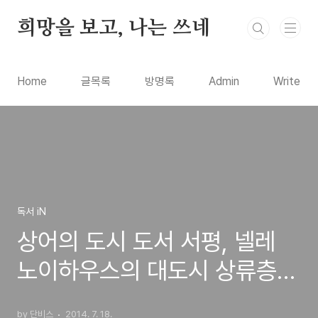
본문 바로가기
희망을 보고, 나는 쓰네
Home
글목록
방명록
Admin
Write
독서 iN
상어의 도시 도서 서평, 넬레
노이하우스의 대도시 상류층을
배경으로 한 스릴러 장편소설
by 단비스
2014. 7. 18.