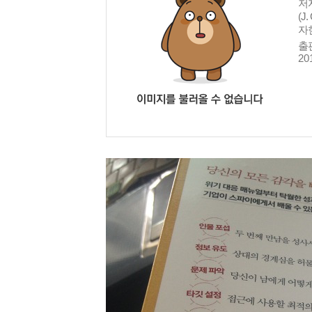
저자
(J.
자
출
20