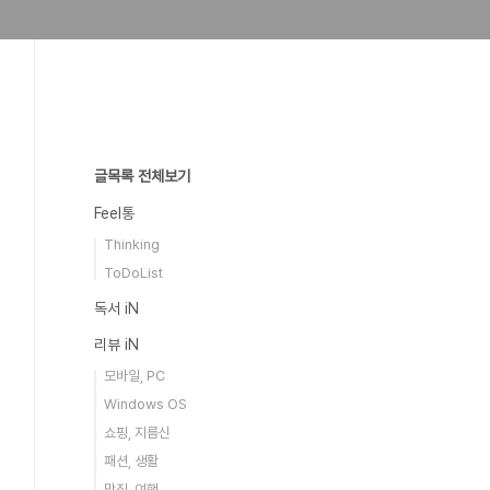
글목록 전체보기
Feel통
Thinking
ToDoList
독서 iN
리뷰 iN
모바일, PC
Windows OS
쇼핑, 지름신
패션, 생활
맛집, 여행