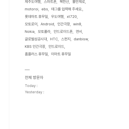
제주도여행
스마트폰
북한산
불만제로
motoroi
ebs
태그를 입력해 주세요.
롯데마트 휴무일
우도여행
xt720
모토로이
Android
인간극장
win8
Nokia
모토롤라
안드로이드폰
연서
글로벌성공시대
HTC
스펀지
danbisw
KBS 인간극장
안드로이드
홈플러스 휴무일
이마트 휴무일
전체 방문자
Today :
Yesterday :