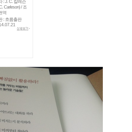
 : J. C. 칼레슨
 C. Carleson) / 조
현역
판 : 흐름출판
14.07.21