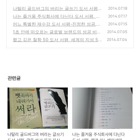
나탈리 골드버그의 버리는 글쓰기 도서 서평,
2014.07.18
글을 써서 자기 자신을 찾아가는 방법은?
나는 즐거움 주식회사에 다닌다 도서 서평, 멘
(0)
2014.07.17
로 이노베이션의 행복한 직장만들기 방법
어느 특별한 재수강 도서 서평-진정한 성공,행
(0)
2014.07.15
복,삶을 찾아가는 교수와 제자의 이야기
1초 안에 떠오르는 글로벌 브랜드의 성공 비밀
(2)
2014.07.05
도서 서평, 와튼스쿨 비즈니스 시리즈
짧고 깊은 철학 50 도서 서평, 세계의 지성 50
(0)
2014.07.04
인의 대표작을 한 권으로 만나다
(5)
관련글
나탈리 골드버그의 버리는 글쓰기
나는 즐거움 주식회사에 다닌다