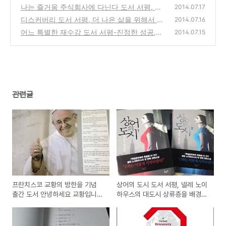
도시 상류층을 배경으로 한 스릴러 장편소설
나는 즐거움 주식회사에 다닌다 도서 서평, 멘
2014.07.17
로 이노베이션의 행복한 직장만들기 방법
(0)
디스커버리 도서 서평, 더 나은 삶을 위해서 우
(0)
2014.07.16
리에게 필요한것은 무엇일까?
어느 특별한 재수강 도서 서평-진정한 성공,행
(0)
2014.07.15
복,삶을 찾아가는 교수와 제자의 이야기
(2)
관련글
프란치스코 교황의 방한을 기념
상어의 도시 도서 서평, 넬레 노이
출간 도서 안녕하세요 교황입니다
하우스의 대도시 상류층을 배경으
책 서평
로 한 스릴러 장편소설