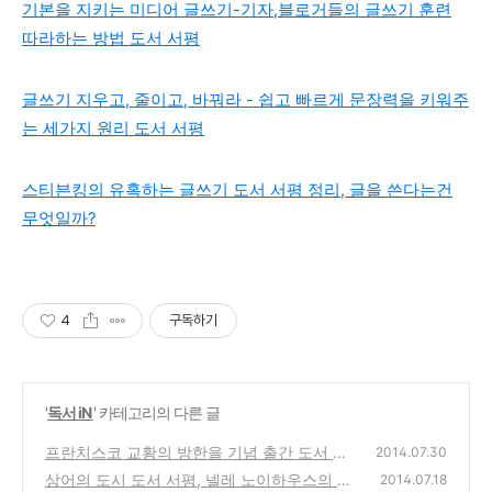
기본을 지키는 미디어 글쓰기-기자,블로거들의 글쓰기 훈련
따라하는 방법 도서 서평
글쓰기 지우고, 줄이고, 바꿔라 - 쉽고 빠르게 문장력을 키워주
는 세가지 원리 도서 서평
스티븐킹의 유혹하는 글쓰기 도서 서평 정리, 글을 쓴다는건
무엇일까?
4
구독하기
'
독서 iN
' 카테고리의 다른 글
프란치스코 교황의 방한을 기념 출간 도서 안
2014.07.30
녕하세요 교황입니다 책 서평
상어의 도시 도서 서평, 넬레 노이하우스의 대
(0)
2014.07.18