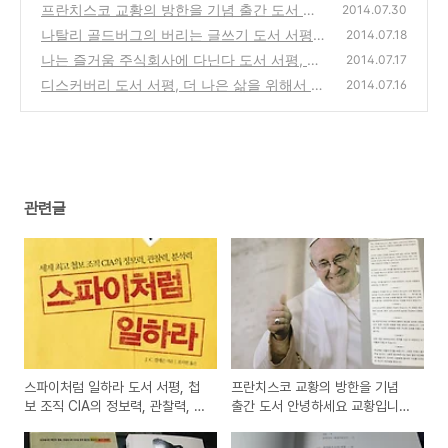
의 정보력, 관찰력, 분석력
프란치스코 교황의 방한을 기념 출간 도서 안
(0)
2014.07.30
녕하세요 교황입니다 책 서평
나탈리 골드버그의 버리는 글쓰기 도서 서평,
(0)
2014.07.18
글을 써서 자기 자신을 찾아가는 방법은?
나는 즐거움 주식회사에 다닌다 도서 서평, 멘
(0)
2014.07.17
로 이노베이션의 행복한 직장만들기 방법
디스커버리 도서 서평, 더 나은 삶을 위해서 우
(0)
2014.07.16
리에게 필요한것은 무엇일까?
(0)
관련글
스파이처럼 일하라 도서 서평, 첩
프란치스코 교황의 방한을 기념
보 조직 CIA의 정보력, 관찰력, 분
출간 도서 안녕하세요 교황입니다
석력
책 서평