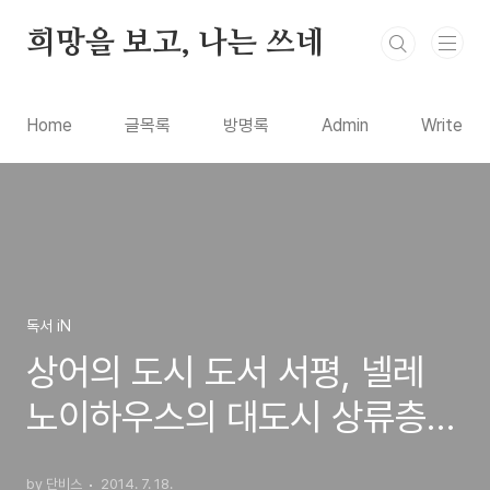
본문 바로가기
희망을 보고, 나는 쓰네
Home
글목록
방명록
Admin
Write
독서 iN
상어의 도시 도서 서평, 넬레
노이하우스의 대도시 상류층을
배경으로 한 스릴러 장편소설
by 단비스
2014. 7. 18.