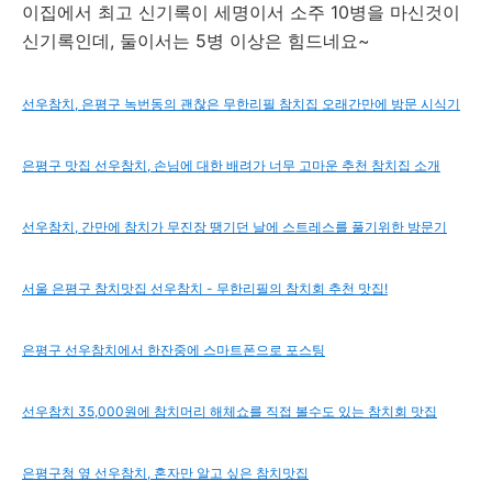
이집에서 최고 신기록이 세명이서 소주 10병을 마신것이
신기록인데, 둘이서는 5병 이상은 힘드네요~
선우참치, 은평구 녹번동의 괜찮은 무한리필 참치집 오래간만에 방문 시식기
은평구 맛집 선우참치, 손님에 대한 배려가 너무 고마운 추천 참치집 소개
선우참치, 간만에 참치가 무진장 땡기던 날에 스트레스를 풀기위한 방문기
서울 은평구 참치맛집 선우참치 - 무한리필의 참치회 추천 맛집!
은평구 선우참치에서 한잔중에 스마트폰으로 포스팅
선우참치 35,000원에 참치머리 해체쇼를 직접 볼수도 있는 참치회 맛집
은평구청 옆 선우참치, 혼자만 알고 싶은 참치맛집