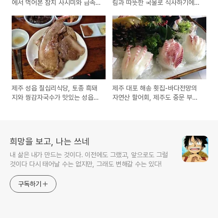
에서 먹어본 참치 사시미와 급속
림과 따뜻한 국물로 식사하기에
냉동후 해동한 고등어회(시메사
좋은 제주공항근처 맛집 방문기
바) 시식기
제주 성읍 칠십리식당, 토종 흑돼
제주 대포 해송 횟집-바다전망의
지와 꿩감자국수가 맛있는 성읍칠
자연산 할어회, 제주도 중문 부근
십리주막 방문기(가격, 메뉴 정보)
맛집 방문기(메뉴,가격 정보)
희망을 보고, 나는 쓰네
내 삶은 내가 만드는 것이다. 이전에도 그랬고, 앞으로도 그럴
것이다 다시 태어날 수는 없지만, 그래도 변해갈 수는 있다!
구독하기