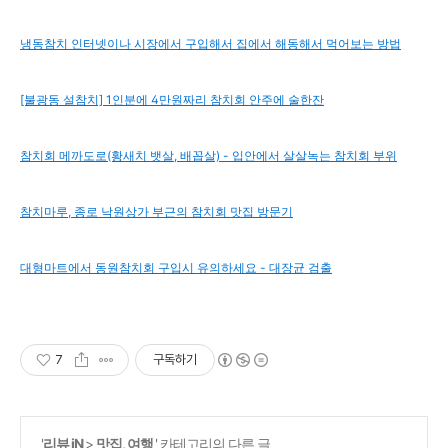
냉동참치 인터넷이나 시장에서 구입해서 집에서 해동해서 먹어보는 방법
[불광동 설참치] 1인분에 4만원짜리 참치회 안주에 술한잔
참치회 메까도로(황새치 뱃살, 배꼽살) - 입안에서 살살녹는 참치회 부위
참치마루, 종로 낙원상가 부근의 참치회 맛집 방문기
대형마트에서 동원참치회 구입시 유의하세요 - 대장균 검출
7
구독하기
'
리뷰 iN
>
맛집, 여행
' 카테고리의 다른 글