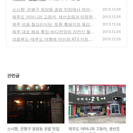
스시향, 은평구 응암동 초밥 맛집에서 먹어본
2013.12.09
참치 사시미와 급속냉동후 해동한 고등어회
제주도 어머니와 고등어, 생선조림과 따뜻한
2013.12.09
(시메사바) 시식기
국물로 식사하기에 좋은 제주공항근처 맛집 방
(2)
제주 성읍 칠십리식당, 토종 흑돼지와 꿩감자
2013.12.06
문기
국수가 맛있는 성읍칠십리주막 방문기(가격,
(2)
제주 대포 해송 횟집-바다전망의 자연산 할어
2013.12.05
메뉴 정보)
회, 제주도 중문 부근 맛집 방문기(메뉴,가격
(1)
성읍랜드-제주도 여행에 아이와 ATV,카트,승
2013.12.05
정보)
마 체험의 놀이시설 가격 정보와 할인쿠폰
(4)
(0)
관련글
스시향, 은평구 응암동 초밥 맛집
제주도 어머니와 고등어, 생선조