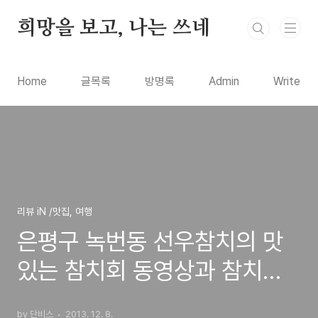
본문 바로가기
희망을 보고, 나는 쓰네
Home
글목록
방명록
Admin
Write
리뷰 iN /맛집, 여행
은평구 녹번동 선우참치의 맛
있는 참치회 동영상과 참치는
참치전문점에서!
by 단비스
2013. 12. 8.