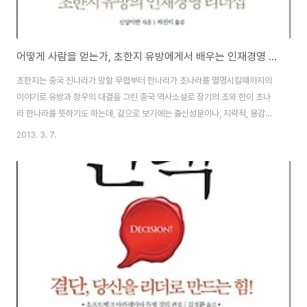
어떻게 사람을 얻는가, 초한지 유방에게서 배우는 인재경영 리더십에 대한 도서 서평 리뷰
초한지는 중국 진나라가 망할 무렵부터 한나라가 초나라를 멸명시킬때까지의
이야기로 유방과 항우의 대결을 그린 중국 역사소설로 장기의 초와 한이 초나
라 한나라를 뜻하기도 하는데, 겉으로 보기에는 출신성분이나, 지략적, 용감함
으로나 서초패왕 항우가 미천한 유방보다 훨씬 강력하고, 유혁해 보였지만, 결
2013. 3. 7.
국에는 유방이 승리를 합니다. 만화 초한지 1-12 세트국내도서>만화저자 : 요
코야마 미츠테루(Yokoyama Mitsuteru)출판 : 에이케이커뮤니케이션즈
2012.10.25상세보기 이런 역사를 보고 역사가들은 유방의 탁월한 인재경영,
용인술, 리더십을 통해서 설명을 하고는 하는데, 작은 일이나 혼자서도 가능한
일이라면 항우처럼 능력좋은 사람이 더 일을 잘할수 있겠지만, 살아가면서 우
리가 겪는 수많은 일들중에서..