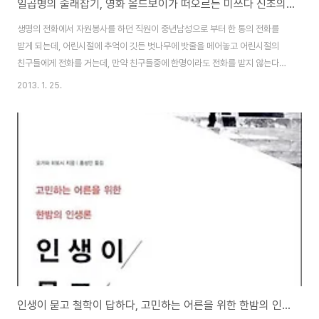
일곱명의 술래잡기, 영화 올드보이가 떠오르는 미쓰다 신조의 미스터리 장편 소설
생명의 전화에서 자원봉사를 하던 직원이 중년남성으로 부터 한 통의 전화를
받게 되는데, 어린시절에 추억이 깃든 벗나무에 밧줄을 메어놓고 어린시절의
친구들에게 전화를 거는데, 만약 친구들중에 한명이라도 전화를 받지 않는다면
자신은 목을 매고 자살을 하겠다고... 사람들을 불러서 현장에 출동을 하는데,
2013. 1. 25.
사람이나 시체는 없고, 핏자국만 남아 있는 상황... 자살을 시도하려고 했던 중
년 남자가 전화를 건 어린시절의 소꿉친구중 한명인 호러 미스터리 작가가 친
구의 기묘한 증발에 의문을 느끼게되면서 홀로 사건을 조사하기 시작합니다.
하지만 이 전화는 단순한 장난전화나 한 사람의 자살이 아닌, 어린시절에 함께
놀던 친구들을 죽음으로 몰아가는 연쇄살인 사건의 시작에 불과한데... 위와 같
은 줄거리를 가지고 전개되는 추리..
인생이 묻고 철학이 답하다, 고민하는 어른을 위한 한밤의 인생론에 대한 도서 서평 리뷰