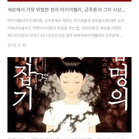
세상에서 가장 위험한 현자 마키아벨리, 군주론과 그의 사상을 로마사 논고를 통해 다른 시각에서 볼수 있는 도서 서평 리뷰
마키아벨리의 인생지략, 군주론에서 배우는 자기계발과 권모술수에 대한 도서
리뷰권모술수도 전략이다사람의 마음을 얻는 법, 350년동안 세상을 지배한
메디치가문의 이야기 VS 12대 만석꾼 경주 최부자마키아벨리의 군주론에 대
해서 읽어보셨거나, 권모술수나 지배계층이 피지배계층을 다루기 위한 무자비
2013. 2. 10.
할 술수에 대한 책이다 등에 대한 이야기정도는 알고 계실텐데, 이 책은 르네상
스를 10년간 연구한 김상근 교수가 군주론이라는 책만을 가지고 이야기하는것
이 아니라, 마키아벨리라는 사람과 그 시대의 역사와 배경을 통해서 우리가 군
주론과 마키아벨리를 어떻게 받아들여야 할지를 이야기하는 책인데, 기존의 군
주론을 보면서 느꼈던 생각과는 전혀 다른 느낌으로 마키아베리가다가오게 만
들어 주는 책입니다. 사람들은 마키아벨리하면 군주론..