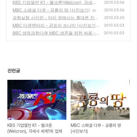
KBS 기업열전 K1 - 웰크론(Welcron), 극세사
2010.03.06
세계1위 업체
MBC 스페셜 다큐 - 공룡의 땅 (사진보기)
(0)
2010.03.06
(0)
과학실험 사이펀 - 머리 위에서는 휴대폰 진동
2010.03.05
을 느낄수 없다?
MBC 다큐멘터리 - 공포의 쓰나미 (사진보기)
(4)
2010.03.03
BBC 생명과학다큐 MBC 생존을 위한 싸움 -
(5)
2010.03.03
중년기, 성인병의 공격 (사진보기)
(0)
관련글
KBS 기업열전 K1 - 웰크론
MBC 스페셜 다큐 - 공룡의 땅
(Welcron), 극세사 세계1위 업체
(사진보기)