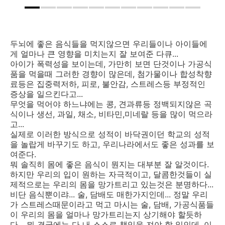
두뇌에 좋은 음식들을 먹지않으면 우리들이나 아이들에
게 얼마나 큰 영향을 미치는지 잘 보여준 다큐...
아이가 폭력성을 보이는데, 가만히 보면 단것이나 가공식
품을 먹을때 그러한 경향이 많은데, 첨가물이나 합성착향
료등은 집중력저하, 피로, 불안감, 스트레스등 부정적인
증상을 일으킨다고...
무엇을 먹어야 하느냐에는 콩, 견과류등 정백되지않은 곡
식이나 생선, 과일, 채소, 비타민,미네랄 등을 많이 먹으라
고...
실제로 이러한 방식으로 성적이 바닥권이던 학교의 성적
을 놀랍게 바꾸기도 하고, 우리나라에서도 좋은 성과를 보
여준다.
뭐 솔직히 몸에 좋은 음식이 뭔지는 대부분 잘 알것이다.
하지만 우리의 입이 원하는 자극적이고, 달콤한것들이 실
제적으로는 우리의 몸을 망가트리고 있는것은 분명하다...
비단 음식뿐이랴... 술, 담배도 매한가지인데... 정말 우리
가 스트레스때문이라고 먹고 마시는 술, 담배, 가공식품들
이 우리의 몸을 얼마나 망가트리는지 상기해야 할듯하
다... 뭐 결국에는 다 내 스스로 책임을 져야 할 일인데, 이