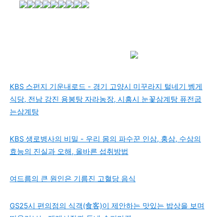
KBS 스펀지 기운내로드 - 경기 고양시 미꾸라지 털네기 벵게
식당, 전남 강진 용봉탕 자라농장, 시흥시 눈꽃삼계탕 퓨전굽
는삼계탕
KBS 생로병사의 비밀 - 우리 몸의 파수꾼 인삼, 홍삼, 수삼의
효능의 진실과 오해, 올바른 섭취방법
여드름의 큰 원인은 기름진 고혈당 음식
GS25시 편의점의 식객(食客)이 제안하는 맛있는 밥상을 보며