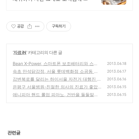
내드립니다.
공감
구독하기
'
자료 iN
' 카테고리의 다른 글
Bean X-Power, 스마트폰 보조배터리와 스피
2013.06.18
커가 하나로 합쳐진 아이디어 제품
속초 만석닭강정, 서울 롯데백화점 소공동 본
(0)
2013.06.17
점 식품관에서 판매 이벤트 소식!
강변북로를 달리는 하이서울 자전거 대행진 현
(0)
2013.06.16
장
은평구 서울병원-친절한 의사의 진료가 좋았
(0)
2013.06.15
던 척추관절, 관절경, 통증 전문 병원 방문기
애니피아 핸드 롤업 피아노, 건반을 둘둘말아
2013.06.15
서 가방속에 넣고 다니는 아이디어 상품
(0)
(0)
관련글