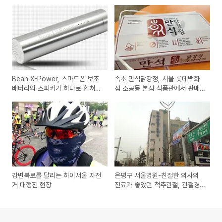
Bean X-Power, 스마트폰 보조
속초 만석닭강정, 서울 롯데백화
배터리와 스피커가 하나로 합쳐진
점 소공동 본점 식품관에서 판매
아이디어 제품
이벤트 소식!
강변북로를 달리는 하이서울 자전
은평구 서울병원-친절한 의사의
거 대행진 현장
진료가 좋았던 척추관절, 관절경,
통증 전문 병원 방문기