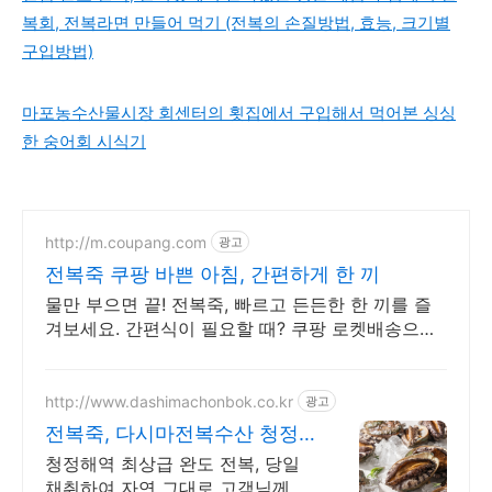
복회, 전복라면 만들어 먹기 (전복의 손질방법, 효능, 크기별
구입방법)
마포농수산물시장 회센터의 횟집에서 구입해서 먹어본 싱싱
한 숭어회 시식기
http://m.coupang.com
광고
전복죽 쿠팡 바쁜 아침, 간편하게 한 끼
물만 부으면 끝! 전복죽, 빠르고 든든한 한 끼를 즐
겨보세요. 간편식이 필요할 때? 쿠팡 로켓배송으로
손쉽게 해결하세요.
http://www.dashimachonbok.co.kr
광고
전복죽, 다시마전복수산 청정
완도의 신선함을 그대로
청정해역 최상급 완도 전복, 당일
채취하여 자연 그대로 고객님께 보