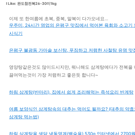
I Like: 완도참전복26-30미1kg
이제 또 한여름에 초복, 중복, 말복이 다가오네요...
우주미, 24시간 영업의 은평구 맛집에서 먹어본 육회와 소고기
시식기
은평구 불광동 가마솥 보신탕, 푸짐하고 저렴한 사철탕 유명 맛
영양탕같은것도 많이드시지만, 뭐니해도 삼계탕에다가 전복을 
끓여먹는것이 가장 저렴하고 좋은듯 합니다~
하림 삼계탕(반마리), 집에서 쉽게 조리해먹는 즉석요리 반계탕
여름 보양식인 삼계탕속의 대추는 먹어도 될까요? (대추의 약효
삼계탕 먹는법)
하림 삼계탕용 생닭 냉동영계(백숙용) 530g 인터넷에서 2700