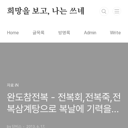
본문 바로가기
희망을 보고, 나는 쓰네
Home
글목록
방명록
Admin
Write
자료 iN
완도참전복 - 전복회,전복죽,전
복삼계탕으로 복날에 기력을
회복합시다!
by 단비스
2013. 6. 17.