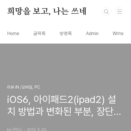
본문 바로가기
희망을 보고, 나는 쓰네
Home
글목록
방명록
Admin
Write
리뷰 iN /모바일, PC
iOS6, 아이패드2(ipad2) 설
치 방법과 변화된 부분, 장단점
등 간단 사용기 리뷰
by 단비스
2012. 9. 20.