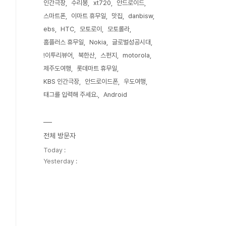
인간극장
수리봉
xt720
안드로이드
스마트폰
이마트 휴무일
맛집
danbisw
ebs
HTC
모토로이
모토롤라
홈플러스 휴무일
Nokia
글로벌성공시대
!이투리뷰어
북한산
스펀지
motorola
제주도여행
롯데마트 휴무일
KBS 인간극장
안드로이드폰
우도여행
태그를 입력해 주세요.
Android
전체 방문자
Today :
Yesterday :