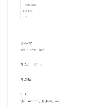
UserBook
iiiiiiiiiiiiiii
Zzz
공지사항
블로그 소개와 연락처
최근글
인기글
최근댓글
태그
연서
motoroi
불만제로
win8