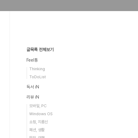
글목록 전체보기
Feel통
Thinking
ToDoList
독서 iN
리뷰 iN
모바일, PC
Windows OS
쇼핑, 지름신
패션, 생활
맛집, 여행