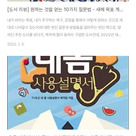
[도서 리뷰] 원하는 것을 얻는 10가지 질문법 - 새해 목표 계획을 멋지게 만드는 방법
내가 바라는 목표, 내가 추구하는 욕구, 감정을 통해서 어떻게 원하는 곳으로 제
대로 나아갈수 있는지에 대한 멋진 질문과 방법들을 알려주는 멋진 책으로, 알
라딘 추천 도서를 보다가, 목차에 필이 꽂쳐서 구입한 도서인데, 2022년 새해
를 맞이하면서 꽤 괜찮은 책을 만난듯 합니다. 알렉산드라 카터 (지은이),한재
2022. 1. 3.
호 (옮긴이)21세기북스2021-09-10원제 : Ask for More: 10 Questions
to Negotiate Anything (2020년) 책이 마음에 들어서 저자에 대해서 찾아
봤는데, 국내에 출간된 그녀의 첫번째 책입니다. 처음에 책을 받고, 머리말을 읽
다보니 좋은 질문이 좋은 협상을 만든다, 협상은 타협이 아니다....-_-;; 아~ 속
았다! 싶은 생각에 잠시 쳐박아 두었다가, 생각이..