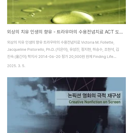
외상의 치유 인생의 향유 - 트라우마의 수용전념치료 ACT 도서 서평 리뷰
외상의 치유 인생의 향유 트라우마의 수용전념치료 Victoria M. Follette,
Jacqueline Pistorello, Ph.D. (지은이), 유성진, 정지현, 하승수, 조현석, 김
진숙 (옮긴이) 학지사 2014-06-20 정가 20,000원 원제 Finding Life
Beyond Trauma (2007년)수용전념 치료는 생각이나 감정같은것에 융합되
2025. 3. 5.
지 말고, 수용하면서, 자기가 바라는 가치 있는 삶을 향해서 나아가라는 꽤 유명
한 심리치료입니다.수용, 탈융합, 현존, 맥락으로써의 자기, 가치, 전념의 6가지
요소를 가지고 사람의 마음을 치료하는 방식입니다.이 책을 수용전념치료자를
위한 책은 아니고, 수용전념치료 ACT 방식을 트라우마에 적용한 워크북과 같
은 방식입니다.트라우마를 앓고 있는 분들에..