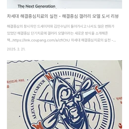
차세대 해결중심치료의 실천 - 해결중심 갤러리 모델 도서 리뷰
해결중심의 창시자인 드세이저와 김인수님이 돌아가시고 나서도 많은 변화가
있었던 해결중심 단기치료에 갤러리 모델이라는 새로운 방식을 소개해준
책...https://link.coupang.com/a/cfIChU 차세대 해결중심치료의 실천 -
사회통계 | 쿠팡쿠팡에서 차세대 해결중심치료의 실천 구매하고 더 많은 혜택
2025. 2. 21.
을 받으세요! 지금 할인중인 다른 사회통계 제품도 바로 쿠팡에서 확인할 수 있
습니다.www.coupang.com저자는 성공한 ceo는 단순하게 해결한다라는
책의 저자...더보기해결중심 갤러리 모델(Solution-Focused Gallery
Model)은 해결중심 접근법(Solution-Focused Brief Therapy, SFBT)
을 기반으로 한 시각적이고 상호작용적인 방법론입니다. 이 모델은..