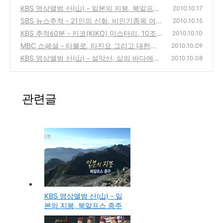
KBS 영상앨범 산(山) - 일본의 지붕, 북알프스
2010.10.17
종주
SBS 뉴스추적 - 21인의 신화, 비인기종목 여자
(0)
2010.10.15
축구 성공의 조건
KBS 추적60분 - 키코(KIKO) 미스터리, 10조
(0)
2010.10.10
원의 행방은?
MBC 스페셜 - 타블로, 타진요 그리고 대한민
(0)
2010.10.09
국 온라인과 네티즌
KBS 영상앨범 산(山) - 설악산, 삶의 바다에서
(0)
2010.10.08
하늘과 마주하다
(0)
관련글
KBS 영상앨범 산(山) - 일
본의 지붕, 북알프스 종주