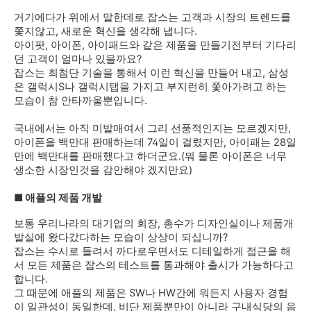
거기에다가 위에서 말한데로 잡스는 고객과 시장의 트렌드를
쫓지않고, 새로운 혁신을 생각해 냅니다.
아이팟, 아이폰, 아이패드와 같은 제품을 만들기전부터 기다리
던 고객이 얼마나 있을까요?
잡스는 최첨단 기술을 통해서 이런 혁신을 만들어 내고, 삼성
은 갤럭시S나 갤럭시탭을 가지고 부지런히 쫓아가려고 하는
모습이 참 안타까울뿐입니다.
국내에서는 아직 미발매여서 그리 선풍적인지는 모르겠지만,
아이폰을 백만대 판매하는데 74일이 걸렸지만, 아이패는 28일
만에 백만대를 판매했다고 하더군요.(뭐 물론 아이폰은 너무
생소한 시장인것을 감안해야 겠지만요)
■
애플의 제품 개발
보통 우리나라의 대기업의 회장, 총수가 디자인실이나 제품개
발실에 왔다갔다하는 모습이 상상이 되십니까?
잡스는 수시로 들려서 까다로우면서도 디테일하게 접근을 해
서 모든 제품은 잡스의 테스트를 통과해야 출시가 가능하다고
합니다.
그 때문에 애플의 제품은 SW나 HW간에 뭐든지 사용자 경험
이 일관성이 동일한데, 비단 제품뿐만이 아니라 구내식당의 음