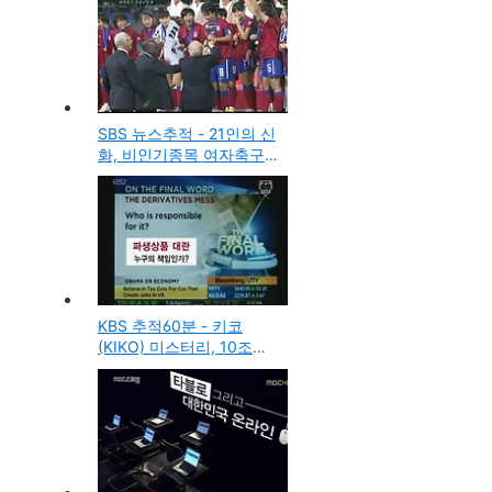
SBS 뉴스추적 - 21인의 신
화, 비인기종목 여자축구
성공의 조건
KBS 추적60분 - 키코
(KIKO) 미스터리, 10조원
의 행방은?