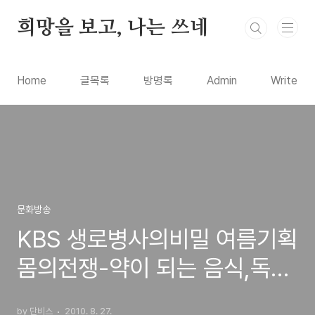
본문 바로가기
희망을 보고, 나는 쓰네
Home
글목록
방명록
Admin
Write
문화방송
KBS 생로병사의비밀 여름기획
몸의전쟁-약이 되는 음식,독이
되는 음식(자연식위주의 소식)
by 단비스
2010. 8. 27.