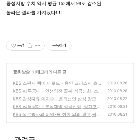
중성지방 수치 역시 평균 163에서 98로 감소된
놀라운 결과를 가져왔다!!!!
공감
구독하기
'
문화방송
' 카테고리의 다른 글
KBS 스펀지 햄버거 로드 - 용인 크리스피 초콜
2010.08.28
릿 버거, 천안 수제햄버거 아즈방, 청주 햄버거
KBS VJ특공대 - 인생역전 꼴찌 성공신화, 스
2010.08.28
냉면 동그라미
타열혈 팬, 별난 취미 대 공개, 찰떡궁합 요리
(7)
KBS 감성다큐 미지수 - 은퇴선언 삼성 양준혁,
2010.08.22
그의 야구를 기억하는 이유
(2)
KBS VJ특공대 - 분식재벌 성공신화, 싱가포르
(0)
2010.08.21
여행 대탐험, 여름철 여성범죄 적색경보, 대한
KBS 생로병사의 비밀-술 취한 뇌의 경고,필름
2010.08.21
민국 맥주 백서
끊김(블랙아웃) 현상-금주,절주 방법
(0)
(4)
관련글