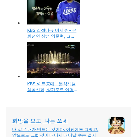
KBS 감성다큐 미지수 - 은
퇴선언 삼성 양준혁, 그의
야구를 기억하는 이유
KBS VJ특공대 - 분식재벌
성공신화, 싱가포르 여행
대탐험, 여름철 여성범죄
적색경보, 대한민국 맥주
백서
희망을 보고, 나는 쓰네
내 삶은 내가 만드는 것이다. 이전에도 그랬고,
앞으로도 그럴 것이다 다시 태어날 수는 없지