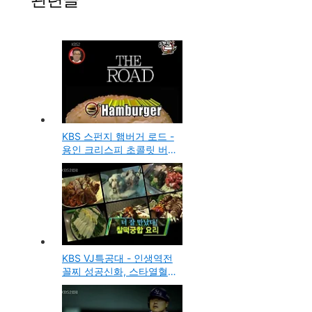
KBS 스펀지 햄버거 로드 -
용인 크리스피 초콜릿 버
거, 천안 수제햄버거 아즈
방, 청주 햄버거 냉면 동그
라미
KBS VJ특공대 - 인생역전
꼴찌 성공신화, 스타열혈
팬, 별난 취미 대 공개, 찰
떡궁합 요리