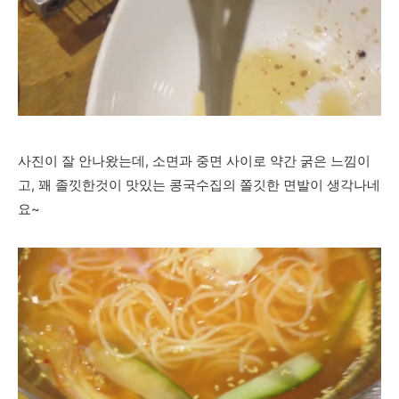
사진이 잘 안나왔는데, 소면과 중면 사이로 약간 굵은 느낌이
고, 꽤 졸낏한것이 맛있는 콩국수집의 쫄깃한 면발이 생각나네
요~