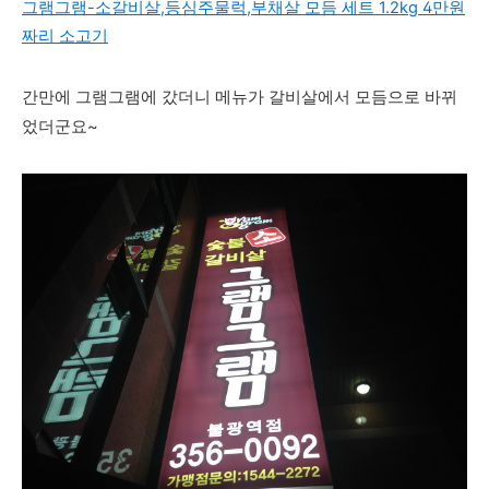
그램그램-소갈비살,등심주물럭,부채살 모듬 세트 1.2kg 4만원
짜리 소고기
간만에 그램그램에 갔더니 메뉴가 갈비살에서 모듬으로 바뀌
었더군요~