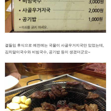
곁들임 후식으로 예전에는 국물이 사골우거지국만 있었는데,
김치말이국수와 비빔국수, 공기밥 등이 생겼더군요~