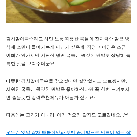
김치말이국수라고 하면 보통 따뜻한 국물의 잔치국수 같은 방
식에 소면이 들어가는게 아닌가 싶은데, 작명 네이밍은 조금
이해가 안가지만 시원한 냉면 국물에 쫄깃한 면발로 상당히 독
특한 맛을 보여주더군요.
따뜻한 김치말이국수를 찾으셨다면 실망할지도 모르겠지만,
시원한 국물에 쫄깃한 면발을 좋아하신다면 꼭 한번 드셔보시
면 좋을듯한 강력추천메뉴가 아닐까 싶네요~
다음에는 고기가 아니라, 이거 먹으러 갈지도 모르겠네요...^^
오뚜기 옛날 잡채 매콤한맛과 햇반 공기밥으로 만들어 먹는 잡