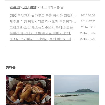
'
리뷰 iN
>
맛집, 여행
' 카테고리의 다른 글
OEC 통치킨의 쌀가루로 구운 바삭한 껍질의
2014.10.02
담백한 쌀치킨 닭 제품 시식기
제주도 여행 당일치기로 다녀오기 경험담과 강
(0)
2014.09.21
원도 비교, 여행 계획과 정보의 소중함
그램그램-소갈비살,등심주물럭,부채살 모듬
(0)
2014.09.15
세트 1.2kg 4만원짜리 소고기
북한산 계곡에서 여름 휴가로 아이와 함께 신
(0)
2014.08.02
나고 즐거운 수영과 물놀이 하기
하조대 스카이워크 전망대, 동해 바닷가 전경
(0)
2014.08.02
과 유리바닥으로 바다를 볼수 있는 장소
(1)
관련글