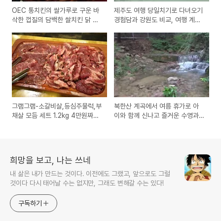
OEC 통치킨의 쌀가루로 구운 바
제주도 여행 당일치기로 다녀오기
삭한 껍질의 담백한 쌀치킨 닭 제
경험담과 강원도 비교, 여행 계획
품 시식기
과 정보의 소중함
그램그램-소갈비살,등심주물럭,부
북한산 계곡에서 여름 휴가로 아
채살 모듬 세트 1.2kg 4만원짜리
이와 함께 신나고 즐거운 수영과
소고기
물놀이 하기
희망을 보고, 나는 쓰네
내 삶은 내가 만드는 것이다. 이전에도 그랬고, 앞으로도 그럴
것이다 다시 태어날 수는 없지만, 그래도 변해갈 수는 있다!
구독하기