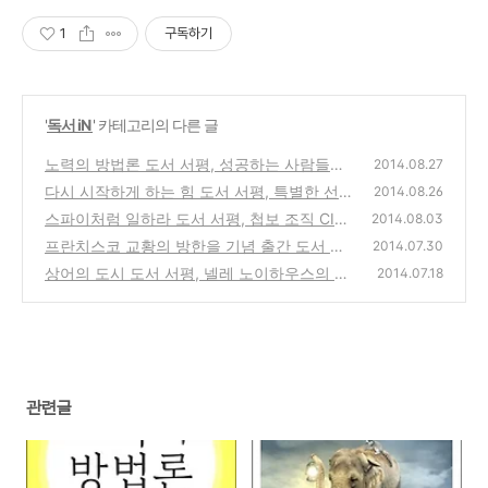
1
구독하기
'
독서 iN
' 카테고리의 다른 글
노력의 방법론 도서 서평, 성공하는 사람들의
2014.08.27
노력의 비결과 나만의 노하우를 만드는 방법
다시 시작하게 하는 힘 도서 서평, 특별한 선택
2014.08.26
을 하는 순간 일어나는 기적의 힘은?
(0)
스파이처럼 일하라 도서 서평, 첩보 조직 CIA
(0)
2014.08.03
의 정보력, 관찰력, 분석력
프란치스코 교황의 방한을 기념 출간 도서 안
(0)
2014.07.30
녕하세요 교황입니다 책 서평
상어의 도시 도서 서평, 넬레 노이하우스의 대
(0)
2014.07.18
도시 상류층을 배경으로 한 스릴러 장편소설
(0)
관련글