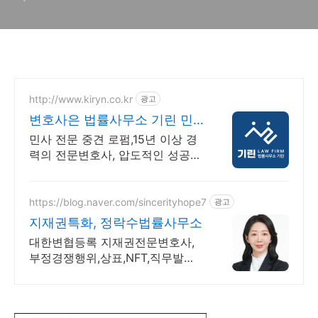
http://www.kiryn.co.kr
광고
변호사은 법률사무소 기린 민
사소송 수많은 승소사례
민사 전문 중견 로펌,15년 이상 경
력의 전문변호사, 압도적인 성공사
례 증거와 절차가 승패를 결정합니
다. 실력으로 증명된 로펌 법률사
무소 기린입니다.
https://blog.naver.com/sincerityhope7
광고
지재권특화, 정락수법률사무소
대한변협등록 지재권전문변호사,
부정경쟁행위,상표,NFT,직무발명,
전문실력과 노하우