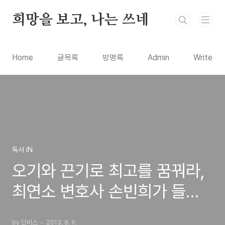
본문 바로가기
희망을 보고, 나는 쓰네
Home
글목록
방명록
Admin
Write
독서 iN
오기와 끈기로 최고를 꿈꿔라,
최연소 변호사 손빈희가 들려
주는 성공의 방법 도서 서평
by 단비스
2013. 8. 9.