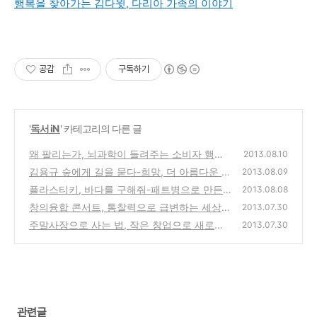
행복을 찾아가는 김다윗, 다리아 가족의 이야기
공감
구독하기
'
독서 iN
' 카테고리의 다른 글
왜 팔리는가, 뇌과학이 들려주는 소비자 행동
2013.08.10
의 3가지 비밀에 대한 도서 서평
김용규 숲에게 길을 묻다-희망, 더 아름다운 삶
(0)
2013.08.09
을 찾는 생태적 자기경영법 도서 서평
플라스티키, 바다를 구해줘-패트병으로 만든
(0)
2013.08.08
배를 타고 태평양을 건넌 친환경 항해일지 도
창의융합 콘서트, 통찰력으로 급변하는 세상을
2013.07.30
서 서평
꿰뚫어보는 힘을 갖는 방법 도서 서평
(0)
주말사장으로 사는 법, 작은 창업으로 새로운
(0)
2013.07.30
삶을 만드는 방법 도서 서평
(0)
관련글