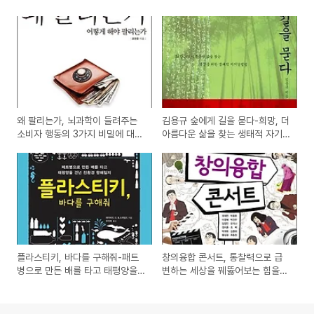
왜 팔리는가, 뇌과학이 들려주는
김용규 숲에게 길을 묻다-희망, 더
소비자 행동의 3가지 비밀에 대한
아름다운 삶을 찾는 생태적 자기
도서 서평
경영법 도서 서평
플라스티키, 바다를 구해줘-패트
창의융합 콘서트, 통찰력으로 급
병으로 만든 배를 타고 태평양을
변하는 세상을 꿰뚫어보는 힘을
건넌 친환경 항해일지 도서 서평
갖는 방법 도서 서평