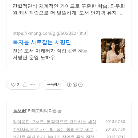
간헐적단식 체계적인 가이드로 꾸준한 학습, 와우회
원 캐시적립으로 더 알뜰하게. 도서 인지력 유지 활
동, 와우회원 30일 무료반품으로 부담 없이 경험하
세요.
https://kmong.com/gig/602822
광고
독자를 사로잡는 서평단
전문 도서 마케터가 직접 관리하는
서평단 운영 노하우
2
구독하기
'
독서 iN
' 카테고리의 다른 글
창의융합 콘서트, 통찰력으로 급변하는 세상을
2013.07.30
꿰뚫어보는 힘을 갖는 방법 도서 서평
주말사장으로 사는 법, 작은 창업으로 새로운
(0)
2013.07.30
삶을 만드는 방법 도서 서평
생각을 쉬게 하라, 붓다의 잠언을 통해 진정한
(0)
2013.07.12