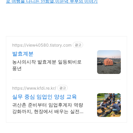
로 여행을 다니는 안희열,이순덕 부부의 이야기
https://view40580.tistory.com
광고
발효계분
농사의시작 발효계분 일등퇴비로
풍년
https://www.kfdi.re.kr/
광고
실무 중심 임업인 양성 교육
귀산촌 준비부터 임업후계자 역량
강화까지, 현장에서 배우는 실전
임업교육