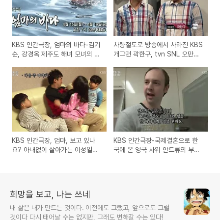
KBS 인간극장, 엄마의 바다-김기
차량절도로 방송에서 사라진 KBS
순, 강경옥 제주도 해녀 모녀의 살
개그맨 곽한구, tvn SNL 오만석
아가는 이야기
편에 깜짝 출연
KBS 인간극장, 엄마, 보고 있나
KBS 인간극장-국제결혼으로 한
요? 아내없이 살아가는 이성일씨
국에 온 영국 사위 안드류의 부산
가족의 이야기
일기, 그 후-장모님과의 관계와 3
남매 아빠의 육아일기
희망을 보고, 나는 쓰네
내 삶은 내가 만드는 것이다. 이전에도 그랬고, 앞으로도 그럴
것이다 다시 태어날 수는 없지만, 그래도 변해갈 수는 있다!