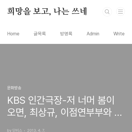
본문 바로가기
희망을 보고, 나는 쓰네
Home
글목록
방명록
Admin
Write
문화방송
KBS 인간극장-저 너머 봄이
오면, 최상규, 이점연부부와 5
공주 딸들의 귀농이야기
by 단비스
2013. 4. 7.