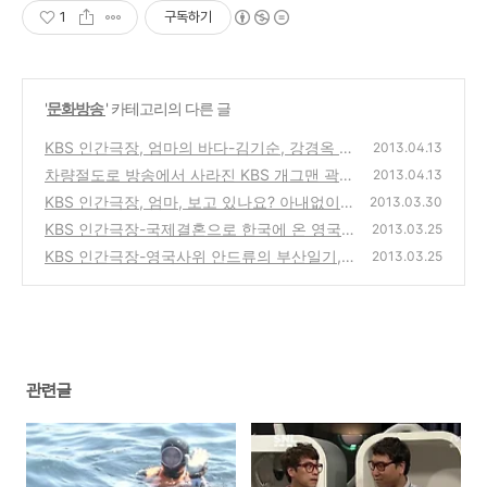
1
구독하기
'
문화방송
' 카테고리의 다른 글
KBS 인간극장, 엄마의 바다-김기순, 강경옥 제
2013.04.13
주도 해녀 모녀의 살아가는 이야기
차량절도로 방송에서 사라진 KBS 개그맨 곽한
(2)
2013.04.13
구, tvn SNL 오만석편에 깜짝 출연
KBS 인간극장, 엄마, 보고 있나요? 아내없이
(2)
2013.03.30
살아가는 이성일씨 가족의 이야기
KBS 인간극장-국제결혼으로 한국에 온 영국
(3)
2013.03.25
사위 안드류의 부산일기, 그 후-장모님과의 관
KBS 인간극장-영국사위 안드류의 부산일기,
2013.03.25
계와 3남매 아빠의 육아일기
정선경,안드류 밀라드 국제결혼 부부의 이야기
(6)
(32)
관련글