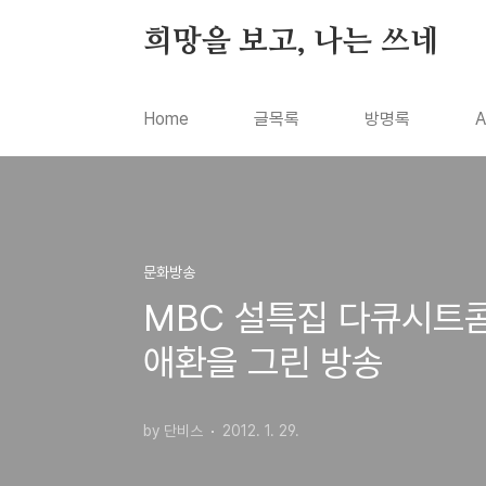
본문 바로가기
희망을 보고, 나는 쓰네
Home
글목록
방명록
A
문화방송
MBC 설특집 다큐시트콤
애환을 그린 방송
by 단비스
2012. 1. 29.