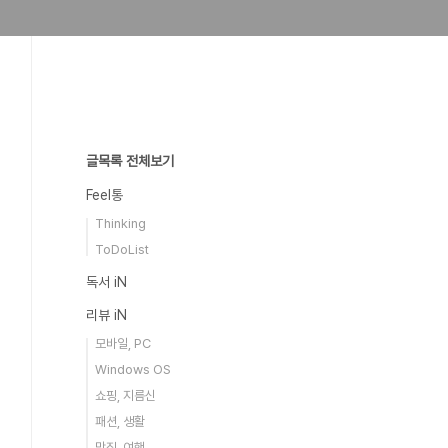
글목록 전체보기
Feel통
Thinking
ToDoList
독서 iN
리뷰 iN
모바일, PC
Windows OS
쇼핑, 지름신
패션, 생활
맛집, 여행