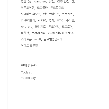
인간극장
danbisw
맛집
KBS 인간극장
제주도여행
모토롤라
안드로이드
롯데마트 휴무일
안드로이드폰
motoroi
!이투리뷰어
xt720
연서
HTC
수리봉
Android
불만제로
우도여행
모토로이
북한산
motorola
태그를 입력해 주세요.
스마트폰
win8
글로벌성공시대
이마트 휴무일
전체 방문자
Today :
Yesterday :