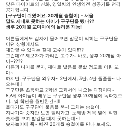
맞은 다이어트의 신화, 영일씨의 인생역전 성공기를 전격
공개합니다.
[구구단이 쉬웠어요. 20개월 승철이] - 서울
말도 제대로 못하는 아이가 구구단을 뗐다??
생후 20개월 꼬마아이의 놀라운 재능!
어른들에게도 갑자기 물어보면 말문이 막히는 구구단을
어떤 상황에서도
대답할 수 있다는 절대 고수가 있다!!??
그런데?? 제보자가 가리킨 고수가.. 바로, 생후 20개월 아
이~????
이름과 나이를 묻자, 제대로 발음을 못할 정도로 어린 꼬
마~!
하지만, 구구단을 외우자~ 2단에서, 3단, 4단 줄줄줄~ 나
오는데!!
구구단은 초등학교 2학년 교과서에 나오는 과정이다~
8,9세 아이들이 배우는 구구단을 생후 20개월에 독파했으
니.. 몇 학년을 월반한건지!!
울다가도 구구단에 울음을 뚝~! 그치는 승철이!
지나가다 숫자만 보면 달려가고, 노래방 제목 옆에 적힌
숫자를 보며 발길을 떼지 못하는데~!
숫자놀이에 푹~ 빠진 20개월 승철이를 만나 보세요.