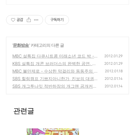
공감
구독하기
'
문화방송
' 카테고리의 다른 글
MBC 설특집 다큐시트콤 미래소년 코드 박 -
2012.01.29
오피스 와이프, 인센티브 등 직장인의 애환을
KBS 설특집 개콘 브러더스의 완벽한 공연, 개
2012.01.29
그린 방송
그콘서트 뮤지컬 코너의 영주 평은면 주민 위
(0)
MBC 불만제로 - 수상한 막걸리와 동동주의 구
2012.01.18
로공연
별 차이점, 인터넷 강의(인강)의 비밀
(0)
SBS 힐링캠프 기쁘지아니한가, 진보의 대권주
(7)
2012.01.14
자 통합민주당 문재인 편 방송을 보고
SBS 개그투나잇 적반하장의 개그맨 공개커플
(0)
2012.01.14
강재준, 이은형의 만남과 사랑 이야기
(3)
관련글