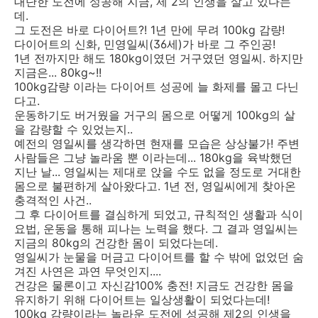
대단한 도전에 성공해 지금, 제 2의 인생을 살고 있다는
데.
그 도전은 바로 다이어트?! 1년 만에 무려 100kg 감량!
다이어트의 신화, 민영일씨(36세)가 바로 그 주인공!
1년 전까지만 해도 180kg이였던 거구였던 영일씨. 하지만
지금은... 80kg~!!
100kg감량 이라는 다이어트 성공에 늘 화제를 몰고 다닌
다고.
운동하기도 버거웠을 거구의 몸으로 어떻게 100kg의 살
을 감량할 수 있었는지..
예전의 영일씨를 생각하면 현재를 모습은 상상불가! 주변
사람들은 그냥 놀라움 뿐 이라는데... 180kg을 육박했던
지난 날... 영일씨는 제대로 앉을 수도 없을 정도로 거대한
몸으로 불편하게 살아왔다고. 1년 전, 영일씨에게 찾아온
충격적인 사건..
그 후 다이어트를 결심하게 되었고, 규칙적인 생활과 식이
요법, 운동을 통해 피나는 노력을 했다. 그 결과 영일씨는
지금의 80kg의 건강한 몸이 되었다는데.
영일씨가 눈물을 머금고 다이어트를 할 수 밖에 없었던 숨
겨진 사연은 과연 무엇인지....
건강은 물론이고 자신감100% 충전! 지금도 건강한 몸을
유지하기 위해 다이어트는 일상생활이 되었다는데!
100kg 감량이라는 놀라운 도전에 성공해 제2의 인생을