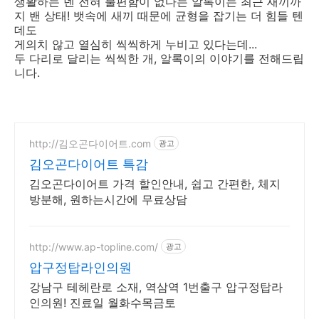
생활하는 덴 전혀 불편함이 없다는 알록이는 최근 새끼까
지 밴 상태! 뱃속에 새끼 때문에 균형을 잡기는 더 힘들 텐
데도
게의치 않고 열심히 씩씩하게 누비고 있다는데...
두 다리로 달리는 씩씩한 개, 알록이의 이야기를 전해드립
니다.
http://김오곤다이어트.com
광고
김오곤다이어트 특감
김오곤다이어트 가격 할인안내, 쉽고 간편한, 체지
방분해, 원하는시간에 무료상담
http://www.ap-topline.com/
광고
압구정탑라인의원
강남구 테헤란로 소재, 역삼역 1번출구 압구정탑라
인의원! 진료일 월화수목금토