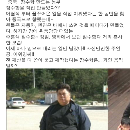
-중국- 잠수함 만드는 농부
잠수함을 직접 만들었다??
어릴적 부터 꿈꾸어온 일을 직접 이뤄냈다는 한 농민을 찾
아 중국으로 향했는데~
핸들은 자동차, 엔진은 배에서 쓰던 것을 떼어다가 만들었
다. 하지만 강에 위풍당당 떠있는
주홍색 잠수함~ 정말, 영화에서 보던 잠수함과 거의 흡사
한 모습!
이제 바다 밑으로 내리는 일만 남았다!! 자신만만한 주인
공, 이위밍씨!!
전 재산을 다 쏟아 붓고 제작했다는 잠수함은... 과연 움직
일까?