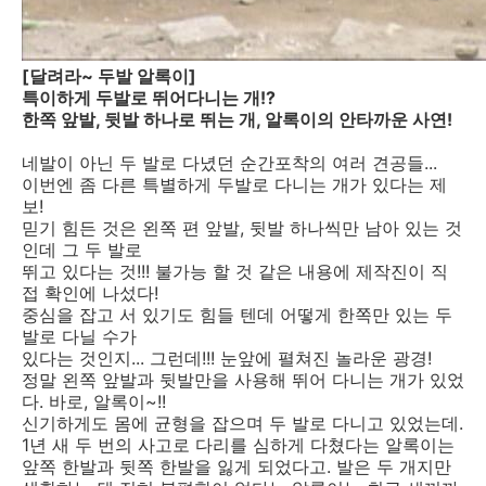
[달려라~ 두발 알록이]
특이하게 두발로 뛰어다니는 개!?
한쪽 앞발, 뒷발 하나로 뛰는 개, 알록이의 안타까운 사연!
네발이 아닌 두 발로 다녔던 순간포착의 여러 견공들...
이번엔 좀 다른 특별하게 두발로 다니는 개가 있다는 제
보!
믿기 힘든 것은 왼쪽 편 앞발, 뒷발 하나씩만 남아 있는 것
인데 그 두 발로
뛰고 있다는 것!!! 불가능 할 것 같은 내용에 제작진이 직
접 확인에 나섰다!
중심을 잡고 서 있기도 힘들 텐데 어떻게 한쪽만 있는 두
발로 다닐 수가
있다는 것인지... 그런데!!! 눈앞에 펼쳐진 놀라운 광경!
정말 왼쪽 앞발과 뒷발만을 사용해 뛰어 다니는 개가 있었
다. 바로, 알록이~!!
신기하게도 몸에 균형을 잡으며 두 발로 다니고 있었는데.
1년 새 두 번의 사고로 다리를 심하게 다쳤다는 알록이는
앞쪽 한발과 뒷쪽 한발을 잃게 되었다고. 발은 두 개지만