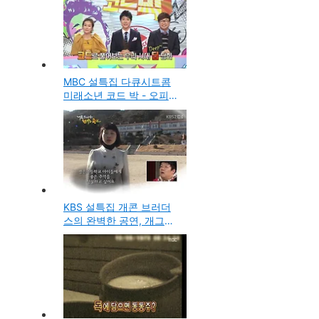
MBC 설특집 다큐시트콤
미래소년 코드 박 - 오피스
와이프, 인센티브 등 직장
인의 애환을 그린 방송
KBS 설특집 개콘 브러더
스의 완벽한 공연, 개그콘
서트 뮤지컬 코너의 영주
평은면 주민 위로공연