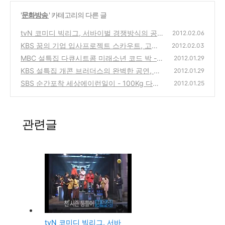
'
문화방송
' 카테고리의 다른 글
tvN 코미디 빅리그, 서바이벌 경쟁방식의 공개
2012.02.06
방송 케이블TV의 코미디 프로그램
KBS 꿈의 기업 입사프로젝트 스카우트, 고졸
(0)
2012.02.03
출신을 정규직 사용으로 채용하는 서바이벌 프
MBC 설특집 다큐시트콤 미래소년 코드 박 -
2012.01.29
로그램
오피스 와이프, 인센티브 등 직장인의 애환을
(0)
KBS 설특집 개콘 브러더스의 완벽한 공연, 개
2012.01.29
그린 방송
그콘서트 뮤지컬 코너의 영주 평은면 주민 위
(0)
SBS 순간포착 세상에이런일이 - 100Kg 다이
2012.01.25
로공연
어트 감량에 성공한 사나이, 두발의 강아지 알
(0)
록이.
(2)
관련글
tvN 코미디 빅리그, 서바