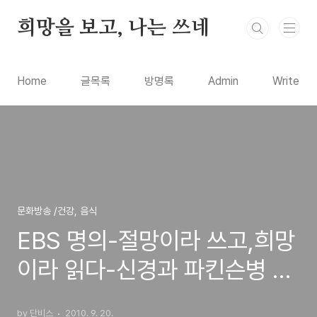
본문 바로가기
희망을 보고, 나는 쓰네
Home
글목록
방명록
Admin
Write
문화방송 /건강, 음식
EBS 명의-절망이라 쓰고,희망
이라 읽다-신경과 파킨슨병 전
문의 전범석 교수
by 단비스
2010. 9. 20.