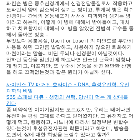
파킨슨 병은 중추신경계에서 신경전달물질로서 작용하고
도파민의 양이 감소되어 생기는 병이고, 루게릭 병은 척수
신경이나 간뇌의 운동세포가 서서히 파괴되어 생기는 병
이라고 하는데, 어떻게 이 병에 대해서 받아들이고, 대처
하고 치료할지에 대해서 이 병을 앓았던 전범석 교수를 통
해서 돌아본 방송...
무엇보다 용불용설, Use it or Lose it 의 마인드로 부단히
사용을 하면 그만큼 발달하고, 사용하지 않으면 퇴화하기
마련이라는 말씀... 비단 두뇌나 신경뿐이 아닐것이다.
안하던 등산을 일년만에 하고나면 안쓰던 근육이 엄청나
게 땡기고, 아프지만, 또 꾸준히 운동을 하면 왠만한 산행
을 해도 끄떡없는것과 같은 원리가 아닐까 싶다.
사이언스 TV 매거진 호라이즌 - DNA, 후성유전학, 유전
과학의 비밀
SBS 스페셜 다큐 - 생명의 선택, 당신이 먹는 게 삼대를
간다
좀 비약적인 이야기일지도 모르겠지만, 우리는 태어나면
유전자는 평생 그대로 간다고 믿어왔지만, 그 유전자도 어
떻게 먹고, 행동하고, 사느냐에 따라서 일정부분 변할수
있다는것이 후성유전자관련 학문이라고 하던데, 방송을
보면서, 삶에 대한 희망을 느낄수 있다고 할까?