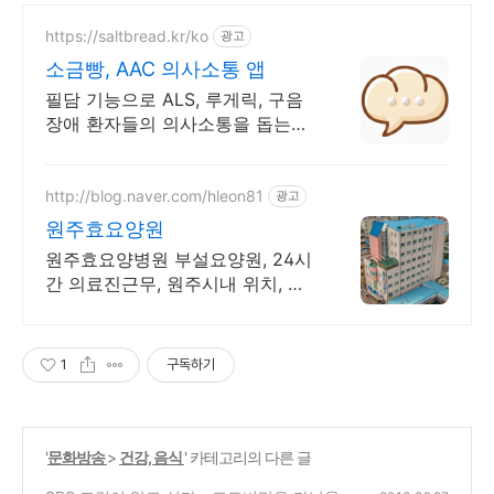
https://saltbread.kr/ko
광고
소금빵, AAC 의사소통 앱
필담 기능으로 ALS, 루게릭, 구음
장애 환자들의 의사소통을 돕는
AAC 앱.
http://blog.naver.com/hleon81
광고
원주효요양원
원주효요양병원 부설요양원, 24시
간 의료진근무, 원주시내 위치, 넓
고 청결한 시설
1
구독하기
'
문화방송
>
건강, 음식
' 카테고리의 다른 글