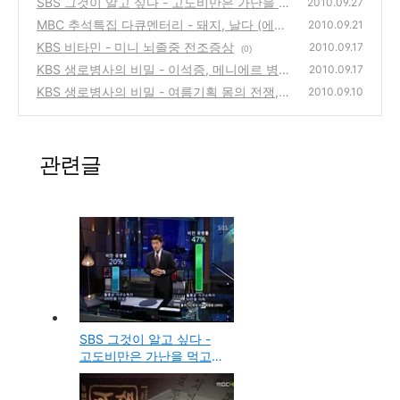
SBS 그것이 알고 싶다 - 고도비만은 가난을 먹
2010.09.27
고 자란다
MBC 추석특집 다큐멘터리 - 돼지, 날다 (에드
(0)
2010.09.21
워드 권 진행)
KBS 비타민 - 미니 뇌졸중 전조증상
(0)
2010.09.17
(0)
KBS 생로병사의 비밀 - 이석증, 메니에르 병,
2010.09.17
세상이 뒤집히는 극한의 고통, 어지럼증
KBS 생로병사의 비밀 - 여름기획 몸의 전쟁,
(0)
2010.09.10
다이어트 그 유혹을 넘어
(0)
관련글
SBS 그것이 알고 싶다 -
고도비만은 가난을 먹고
자란다