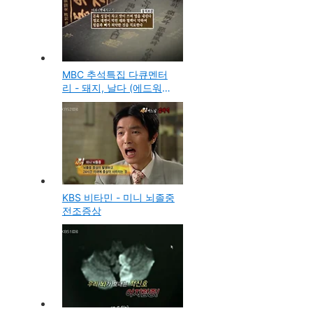
MBC 추석특집 다큐멘터
리 - 돼지, 날다 (에드워드
권 진행)
KBS 비타민 - 미니 뇌졸중
전조증상