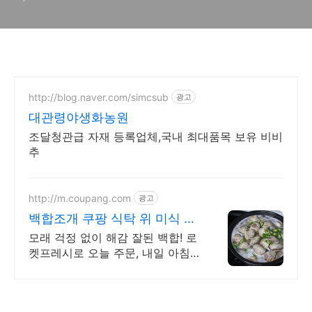
http://blog.naver.com/simcsub
광고
대관령야생화농원
조달청관급 자재 등록업체,국내 최대품목 보유 비비
추
http://m.coupang.com
광고
백합조개 쿠팡 식탁 위 미식 경
험
모래 걱정 없이 해감 잘된 백합! 로
켓프레시로 오늘 주문, 내일 아침
식탁에! 와우회원 무료배송과 30
일 반품으로 안심 구매! 5% 캐시
적립까지!