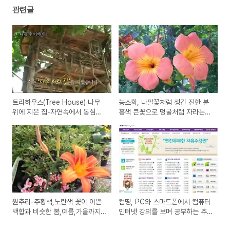
관련글
트리하우스(Tree House) 나무
능소화, 나팔꽃처럼 생긴 진한 분
위에 지은 집-자연속에서 동심을
홍색 큰꽃으로 덩굴처럼 자라는
찾는 친환경 건축물
중국 원산지의 식물
원추리-주황색,노란색 꽃이 이쁜
컴띵, PC와 스마트폰에서 컴퓨터
백합과 비슷한 봄,여름,가을까지
인터넷 강의를 보며 공부하는 추
피는 식물
천 사이트 comthink 강좌