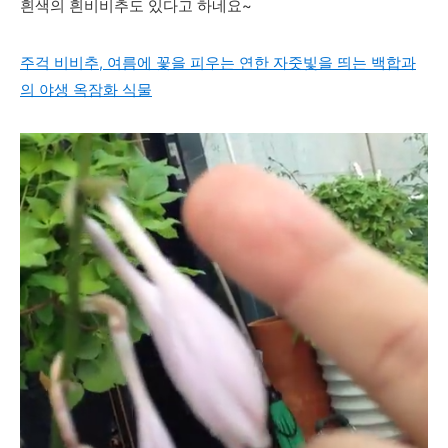
흰색의 흰비비추도 있다고 하네요~
주걱 비비추, 여름에 꽃을 피우는 연한 자줏빛을 띄는 백합과
의 야생 옥잠화 식물