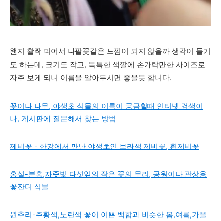
왠지 활짝 피어서 나팔꽃같은 느낌이 되지 않을까 생각이 들기
도 하는데, 크기도 작고, 독특한 색깔에 손가락만한 사이즈로
자주 보게 되니 이름을 알아두시면 좋을듯 합니다.
꽃이나 나무, 야생초 식물의 이름이 궁금할때 인터넷 검색이
나, 게시판에 질문해서 찾는 방법
제비꽃 - 한강에서 만난 야생초인 보라색 제비꽃, 흰제비꽃
홍설-분홍,자줏빛 다섯잎의 작은 꽃의 무리, 공원이나 관상용
꽃잔디 식물
원추리-주황색,노란색 꽃이 이쁜 백합과 비슷한 봄,여름,가을