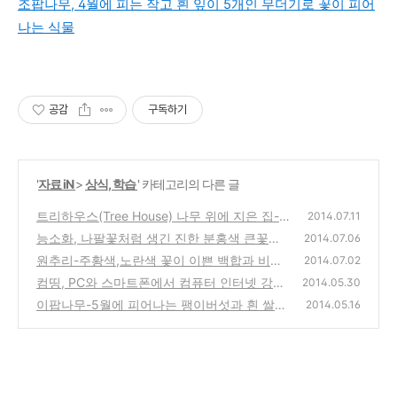
조팝나무, 4월에 피는 작고 흰 잎이 5개인 무더기로 꽃이 피어
나는 식물
공감
구독하기
'
자료 iN
>
상식, 학습
' 카테고리의 다른 글
트리하우스(Tree House) 나무 위에 지은 집-
2014.07.11
자연속에서 동심을 찾는 친환경 건축물
능소화, 나팔꽃처럼 생긴 진한 분홍색 큰꽃으
(0)
2014.07.06
로 덩굴처럼 자라는 중국 원산지의 식물
원추리-주황색,노란색 꽃이 이쁜 백합과 비슷
(0)
2014.07.02
한 봄,여름,가을까지 피는 식물
컴띵, PC와 스마트폰에서 컴퓨터 인터넷 강의
(0)
2014.05.30
를 보며 공부하는 추천 사이트 comthink 강좌
이팝나무-5월에 피어나는 팽이버섯과 흰 쌀밥
2014.05.16
을 닮은 긴 하얀 꽃의 식물
(3)
(0)