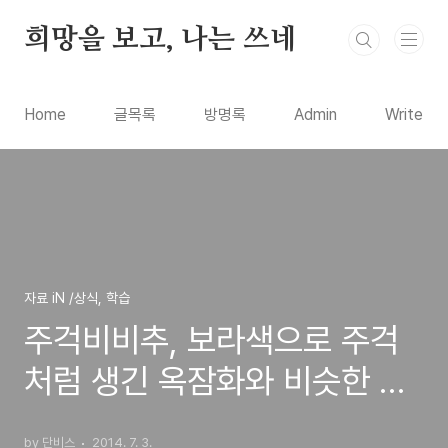
본문 바로가기
희망을 보고, 나는 쓰네
Home
글목록
방명록
Admin
Write
자료 iN /상식, 학습
주걱비비추, 보라색으로 주걱
처럼 생긴 옥잠화와 비슷한 백
합과의 식물
by 단비스
2014. 7. 3.