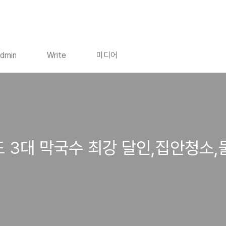
dmin
Write
미디어
도 3대 막국수 최강 달인,집안청소