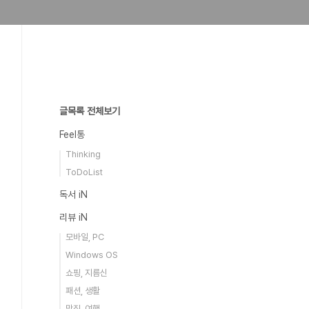
글목록 전체보기
Feel통
Thinking
ToDoList
독서 iN
리뷰 iN
모바일, PC
Windows OS
쇼핑, 지름신
패션, 생활
맛집, 여행