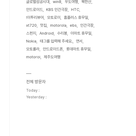
글로벌성공시대
win8
우도여행
북한산
안드로이드
KBS 인간극장
HTC
!이투리뷰어
모토로이
홈플러스 휴무일
xt720
맛집
motorola
ebs
인간극장
스펀지
Android
수리봉
이마트 휴무일
Nokia
태그를 입력해 주세요.
연서
모토롤라
안드로이드폰
롯데마트 휴무일
motoroi
제주도여행
전체 방문자
Today :
Yesterday :