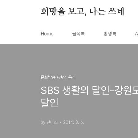
본문 바로가기
희망을 보고, 나는 쓰네
Home
글목록
방명록
A
문화방송 /건강, 음식
SBS 생활의 달인-강원
달인
by 단비스
2014. 3. 6.