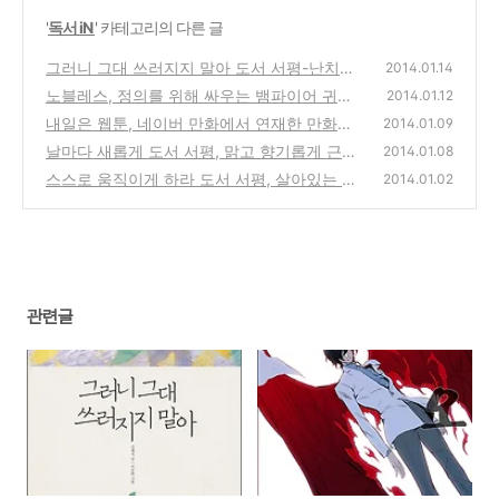
'
독서 iN
' 카테고리의 다른 글
그러니 그대 쓰러지지 말아 도서 서평-난치병
2014.01.14
과 싸우는 김재식,안정숙 부부의 사랑 이야기
노블레스, 정의를 위해 싸우는 뱀파이어 귀족
2014.01.12
을 그린 네이버 화요일 웹툰 추천 만화
(24)
내일은 웹툰, 네이버 만화에서 연재한 만화가
(0)
2014.01.09
들의 삶과 일상을 그린 작품 완결
날마다 새롭게 도서 서평, 맑고 향기롭게 근본
(0)
2014.01.08
도량 길상사와 법정스님 사진공양집
스스로 움직이게 하라 도서 서평, 살아있는 조
(0)
2014.01.02
직을 만드는 시스템의 힘
(0)
관련글