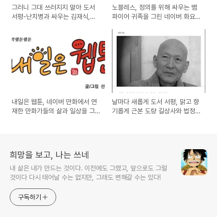
그러니 그대 쓰러지지 말아 도서
노블레스, 정의를 위해 싸우는 뱀
서평-난치병과 싸우는 김재식,안
파이어 귀족을 그린 네이버 화요
정숙 부부의 사랑 이야기
일 웹툰 추천 만화
내일은 웹툰, 네이버 만화에서 연
날마다 새롭게 도서 서평, 맑고 향
재한 만화가들의 삶과 일상을 그
기롭게 근본 도량 길상사와 법정
린 작품 완결
스님 사진공양집
희망을 보고, 나는 쓰네
내 삶은 내가 만드는 것이다. 이전에도 그랬고, 앞으로도 그럴
것이다 다시 태어날 수는 없지만, 그래도 변해갈 수는 있다!
구독하기