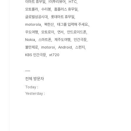
이마트 휴무일
!이투리뷰어
HTC
모토롤라
수리봉
홈플러스 휴무일
글로벌성공시대
롯데마트 휴무일
motorola
북한산
태그를 입력해 주세요.
우도여행
모토로이
연서
안드로이드폰
Nokia
스마트폰
제주도여행
인간극장
불만제로
motoroi
Android
스펀지
KBS 인간극장
xt720
전체 방문자
Today :
Yesterday :