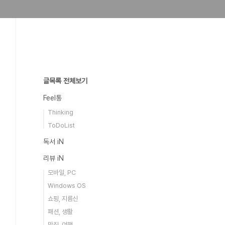
글목록 전체보기
Feel통
Thinking
ToDoList
독서 iN
리뷰 iN
모바일, PC
Windows OS
쇼핑, 지름신
패션, 생활
맛집, 여행