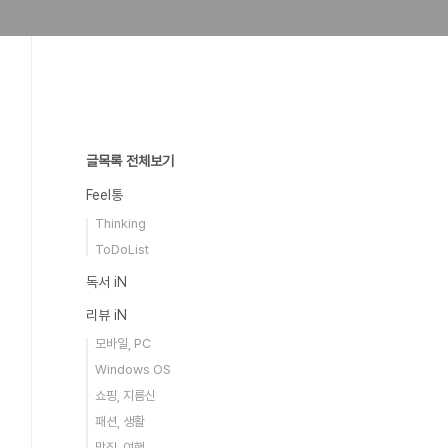
글목록 전체보기
Feel통
Thinking
ToDoList
독서 iN
리뷰 iN
모바일, PC
Windows OS
쇼핑, 지름신
패션, 생활
맛집, 여행