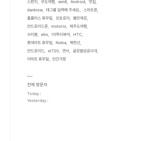
스펀지
우도여행
win8
Android
맛집
danbisw
태그를 입력해 주세요.
스마트폰
홈플러스 휴무일
모토로이
불만제로
안드로이드폰
motoroi
제주도여행
수리봉
ebs
!이투리뷰어
HTC
롯데마트 휴무일
Nokia
북한산
안드로이드
xt720
연서
글로벌성공시대
이마트 휴무일
인간극장
전체 방문자
Today :
Yesterday :