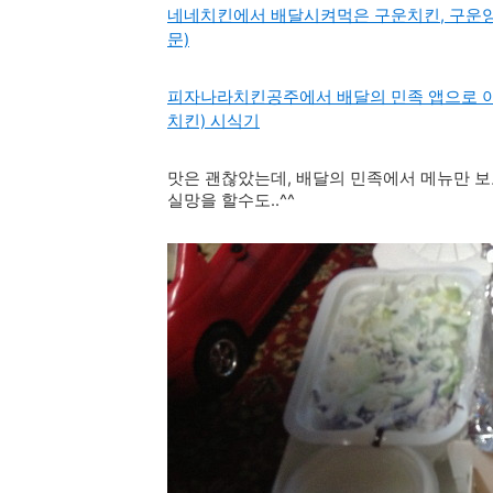
네네치킨에서 배달시켜먹은 구운치킨, 구운양
문)
피자나라치킨공주에서 배달의 민족 앱으로 
치킨) 시식기
맛은 괜찮았는데, 배달의 민족에서 메뉴만 
실망을 할수도..^^