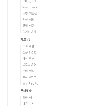
모바일, PC
Windows OS
쇼핑, 지름신
패션, 생활
맛집, 여행
먹거리 음식
자료 iN
IT & 개발
성공 & 강연
상식, 학습
블로그 운영
재미, 영상
행사,이벤트
일상 Tip,Diy
문화방송
영화, 애니
다큐, 시사