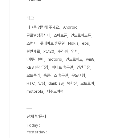
태그
태그를 입력해 주세요.
Android
글로벌성공시대
스마트폰
안드로이드폰
스펀지
롯데마트 휴무일
Nokia
ebs
불만제로
xt720
수리봉
연서
!이투리뷰어
motoroi
안드로이드
win8
KBS 인간극장
이마트 휴무일
인간극장
모토롤라
홈플러스 휴무일
우도여행
HTC
맛집
danbisw
북한산
모토로이
motorola
제주도여행
전체 방문자
Today :
Yesterday :