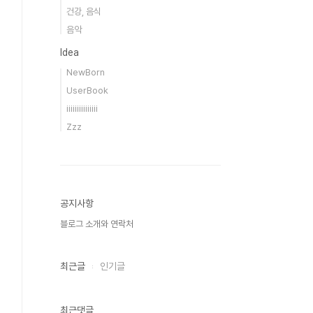
건강, 음식
음악
Idea
NewBorn
UserBook
iiiiiiiiiiiiiii
Zzz
공지사항
블로그 소개와 연락처
최근글
인기글
최근댓글