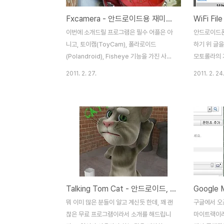
Fxcamera - 안드로이드용 재미있고, 독특한 사진촬영 프로그램
이번에 소개드릴 프로그램은 필수 어플은 아
안드로이드폰 
니고, 토이캠(ToyCam), 폴라로이드
하기 위 글을
(Polandroid), Fisheye 기능을 가진 사진
모토롤라의 
촬영프로그램입니다. 뭐 포토샵과 같은 그래
는데, 아쉬운
2011. 2. 27.
2011. 2. 24
픽 프로그램을 잘 다루는 분이라면 필요가 없
마크, 전화번
을지도 모르겠지만, 그래픽쪽은 문외한이 저
군요... 이
같은 사람이 가지고 놀기에 재미있는 촬영 프
접근을 해서
로그램입니다. 사진 촬영을 한후에 촬영한 사
입니다. 뭐 
진을 위 3가지 필터로 변환을 하는것인데, 아
메모리식으로
래의 예를 보시지요~ 원본사진입니다.
지만, 외부에
ToyCam으로 변환된 사진입니다. 폴라로이
있을 경우에
드로 변환된 사진입니다. 물고기눈으로 변환
다보면 앞으
된 사진입니다. 토이캠(ToyCam), 폴라로이
스마트폰에 
Talking Tom Cat - 안드로이드, 아이폰 심심풀이용 재미있는 프로그램
드(Polandroid)는 꽤 독특한 느낌이고, 마
다. 스마트
음에 드는 사진이 나오네요... Fisheye는 아
(원격데스크톱 
뭐 이미 많은 분들이 알고 계신듯 한데, 꽤 괜
구글에서 오
직 베타기능인데, 볼록렌즈와 비슷한 기능인
(SmartP
찮은 무료 프로그램이라서 소개를 해드립니
마이트랙이라