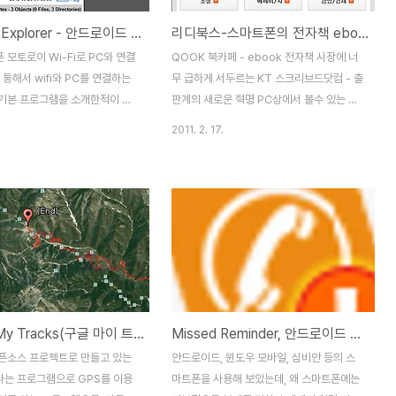
WiFi File Explorer - 안드로이드 파일관리를 와이파이를 통해 브라우저로 해보자!
리디북스-스마트폰의 전자책 ebook 추천 앱 사용방법 (아이폰,안드로이드)
모토로이 Wi-Fi로 PC와 연결
QOOK 북카페 - ebook 전자책 시장에 너
 통해서 wifi와 PC를 연결하는
무 급하게 서두르는 KT 스크리브드닷컴 - 출
기본 프로그램을 소개한적이 있
판계의 새로운 혁명 PC상에서 볼수 있는 북
점은 파일관리는 되지 않고, 북
토피아와 같은 전자책(ebook) 사이트들이
.
2011. 2. 17.
호, 문자, 사진 관리정도만 되더
많기는 하지만, 컴퓨터 모니터 앞에서 책을
 프로그램은 Wi-fi로 외장메모리에
읽는것이 쉽지 않고, 휴대성 문제로 최근에는
 파일관리를 할수 있는 프로그램
아마존 전자책 단말기 Kindle(킨들)이 나오
usb 케이블로 연결을 해서 외장
고, 인터파크에서는 Biscuit와 같은 단말기
 접근을 하는것이 가장 편리하
가 나오고, 애플의 아이패드로 휴대성이 점차
서 케이블이 없고, wifi 공유기만
강화되기 시작했습니다. 하지만 요즘 그보다
 유용하고, 이런식으로 접근을 하
더 열풍인것이 바로 스마트폰
로는 더욱더 편리하게 PC에서
(SmartPhone)인데, 개인적으로는 10여년
접근을 할수 있지 않을까 싶습니
전부터 Palm을 이용하면서 텍스트파일을 담
Google My Tracks(구글 마이 트랙)-안드로이드 스마트폰 주행관리 GPS 앱 사용방법
Missed Reminder, 안드로이드 스마트용 부재중 전화, 문자 알림 앱 사용방법
폰에서 PC를 원격으로 제어하기
아서 지하철이나 버스에서 읽어 왔는데 가독
Mobile) [Tip] 스마트폰
성이 좀 아쉬웠는데, 최근에는 정말 스마트폰
픈소스 프로젝트로 만들고 있는
안드로이드, 윈도우 모바일, 심비안 등의 스
hone) 블루투스 끊김현상이 계속
의 비약적인 발전을 하면서 가독성이 엄청나
는 프로그램으로 GPS를 이용
마트폰을 사용해 보았는데, 왜 스마트폰에는