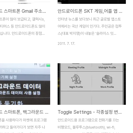
안드로이드 스마트폰 Gmail 주소록 사람이름, 나만의 그룹 관리방법 노하우
안드로이드폰 SKT 게임,어플 앱 설치후, ARM 연동 실패 오류시의 해결 방법
트폰이 많이 보급되고, 갤럭시s,
인터넷 뉴스를 보다보니 최근 글로벌 앱스토
옵티머스 등 안드로이드폰도 많이
어에서는 국산 게임이 인기다. 주인공은 컴투
하십니다. 안드로이드폰의 장점중
스(대표 박지영)이 내놓은 ‘슬라이스 잇
로 Google 서비스와 완벽하게
(Slice it)’. 출시 보름 만에 애플 앱스토어 미
2011. 7. 17.
는것입니다. 특히나 주소록도 G
국 전체 유료 앱 순위에서 2위, 일본과 영국,
하는 주소록이 자동적으로 씽크
독일, 오스트리아, 스웨덴 등에서는 국가별 1
에 상당히 편리합니다. 다만 아
위를 차지할 정도다. 얼핏 보면 간단하다 못
 부분이 PC용 주소록에서는 그
해 단순해 보이는 플레이 시스템을 가졌지만
지만, 안드로이드폰에서는 위처
국내외를 가리지 않는 ‘슬라이스 잇’의 인기
가나다라 순으로 단순히 정렬이 되
는 웬만한 고퀄리티 게임 저리 가라다. 아이
금 불편한 감이 있습니다. 뭐 마
폰4 및 아이패드용으로도 출시됐으며 국내
 프로그램을 받아서 사용할수도
에서는 T스토어에 나와 이용자들의 환영을
본적으로 설치되있는 주소록을 가
받았다. 꽤 재미가 있을듯해서 T-Store에
안드로이드 스마트폰, 백그라운드 데이터 사용 안함 메세지 문제 해결 방법
Toggle Settings - 각종설정 변경을 한방에! 안드로이드 추천 프로그램
활용해보는 방법을 소개해 보겠습
들어가보니 가격은 2천원이다. 얼마전 이벤
GMail 주소록과 아웃룩(MS
트에서 받은 쿠폰인지 캐쉬 3천원권을 이용
을 사용하다가 마켓에 프로그램
안드로이드용 프로그램으로 전화기를 끄는
)의 주소록 CSV로 가져오고, 내보
해서 처음으로 안드로이드용 유료제품 정품
까하고 들어가다가 보면 자주 나
비행모드, 블루투스(bluetooth), wi-fi,