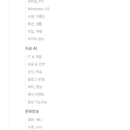
모바일, PC
Windows OS
쇼핑, 지름신
패션, 생활
맛집, 여행
먹거리 음식
자료 iN
IT & 개발
성공 & 강연
상식, 학습
블로그 운영
재미, 영상
행사,이벤트
일상 Tip,Diy
문화방송
영화, 애니
다큐, 시사