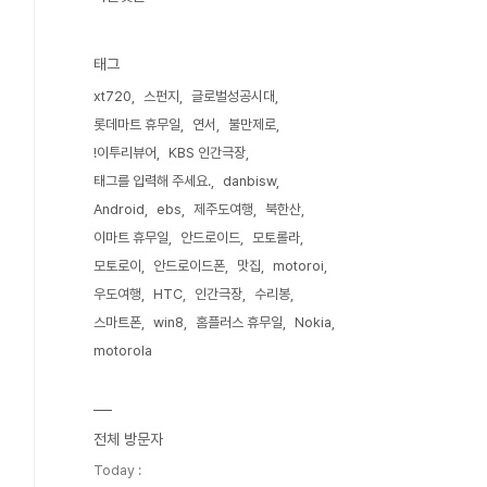
태그
xt720
스펀지
글로벌성공시대
롯데마트 휴무일
연서
불만제로
!이투리뷰어
KBS 인간극장
태그를 입력해 주세요.
danbisw
Android
ebs
제주도여행
북한산
이마트 휴무일
안드로이드
모토롤라
모토로이
안드로이드폰
맛집
motoroi
우도여행
HTC
인간극장
수리봉
스마트폰
win8
홈플러스 휴무일
Nokia
motorola
전체 방문자
Today :