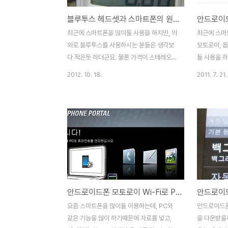
블루투스 헤드셋과 스마트폰의 원격 재생,조작 가능 거리는 최대 얼마나 될까?
최근에 스마트폰을 많이들 사용을 하지만, 의
최근에 스마
외로 블루투스를 사용하시는 분들은 생각보
모토로이, 
다 적은듯 하더군요. 물론 가격이 스테레오
들 사용을 
헤드셋같은경우는 최소 5만원 이상에서 10
에 하나는 바
2012. 10. 18.
2011. 7. 21.
만원정도는 주어야 괜찮은 제품을 구입할수
호환이 된다
있는 가격장벽이 있지만, 한번 구입을 하면
메일에 사용
단선될 염려도 없고, 등산, 조깅, 마라톤, 자전
가 되기 때문
거 등의 운동시나 야외에 나갔을때 상당히 유
직은 불편한
용함을 발휘합니다. 운동을 하면서 음악을 듣
룹을 지원하
다가 전화나 문자가 오면 무선으로 된 헤드셋
럼 abcd
으로 벨소리가 울리고, 전화기를 만지지 않아
기 때문에 조
도 블루투스로 전화받기가 가능합니다. 간혹
켓에서 다른
자전거를 타고 가면서 전화를 하다보면, 사람
있지만, 기
안드로이드폰 모토로이 Wi-Fi로 PC와 연결하기
들이 저 미친놈이 자전거 타면서 혼자서 중얼
지고 나름 
거리네하는 시선으로 바라보기도 하더군
니다. 구글 
요즘 스마트폰을 많이들 이용하는데, PC와
안드로이드폰
요...-_-++요즘은 갤럭시탭이나 아이패드,
OutLook
같은 기능을 많이 하기때문에 자료를 넣고,
을 다운받을