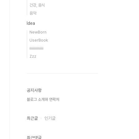
건강, 음식
음악
Idea
NewBorn
UserBook
iiiiiiiiiiiiiii
Zzz
공지사항
블로그 소개와 연락처
최근글
인기글
최근댓글