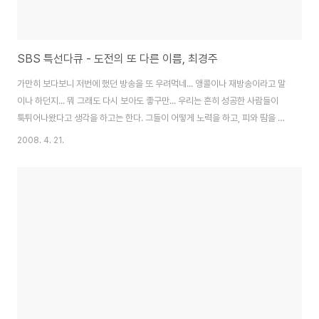
SBS 특선다큐 - 도전의 또 다른 이름, 최경주
가만히 보다보니 저번에 했던 방송을 또 우려먹네... 앵콜이나 재방송이라고 말
이나 하던지... 뭐 그래도 다시 보아도 좋구만... 우리는 흔히 성공한 사람들이
툭튀어나왔다고 생각을 하고는 한다. 그들이 어떻게 노력을 하고, 피와 땀을 흘
렸는지, 어떤 과정을 겪었는지는 별로 알고 싶지 않아한다. 그저 그가 쌓은 노력
2008. 4. 21.
의 성과에 침을 흘리고, 그것을 바라기만 할뿐... 이번 방송이 그런것에 대해서
잘 보여준 방송이다. 한국에서 정상의 자리에 서있던 그는 외국경기에 참가한
후 큰물에서 놀겠다는 결심으로, 모든것을 버리고, 바닥부터 시작을 해서 지금
명실상의 세계 톱스타의 자리에 올랐다. 지금 이 자리도 충분할지 모르겠지만,
그는 절대 만족하지 않고, 성적에 연연하지 않고, 오늘보다 낳은 내일, 내년을
위해서 노력..