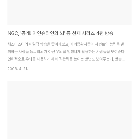
NGC, '공개! 아인슈타인의 뇌' 등 천재 시리즈 4편 방송
체스마스터의 어릴적 학습을 쫓아가보고, 자폐증환자중에 서번트의 능력을 발
휘하는 사람들 등... 좌뇌가 아닌 우뇌를 엄청나게 활용하는 사람들을 보여준다.
인위적으로 우뇌를 사용하게 해서 직관력을 높이는 방법도 보여주는데, 방송을
보면서 나의 우뇌를 활용하려면 어떻게 해야하나.. 벽에 머리를 박아볼까하는
2008. 4. 21.
생각까지도...-_-;; 뭐 사고로 되는것은 할수 없겠지만... 체스마스터처럼 철저
한 학습.. 그리고 그녀가 은연중에 말하는 몰입의 방법이 천재로 가는 길이 아닐
까 싶었던 방송... 11월 둘째 주 11/12 ~ 11/16 매일 밤 9시(2시간 연속방송)
NGC테마기획 '인체 대탐험' 우리가 매일 눈을 1만 번 깜박이고 2만 번 숨을
쉬며, 10만 번 심장이 뛴다는 사실을 아는가? 한주간 2시간 연속으로 우..