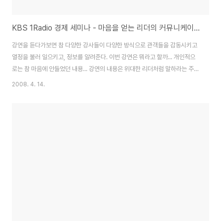
KBS 1Radio 경제 세미나 - 마음을 얻는 리더의 커뮤니케이션 : 전미옥
강연을 듣다가보면 참 다양한 강사들이 다양한 방식으로 관객들을 감동시키고
열정을 불러 일으키고, 정보를 알려준다. 이번 강연은 뭐라고 할까... 개인적으
로는 참 마음에 안들었던 내용... 강연의 내용은 위대한 리더처럼 말하라는 주제
를 가지고, 저자가 주장하는 몇개의 키워드를 여러 리더들의 사례를 통해서 자
2008. 4. 14.
신의 말하고자하는바를 이어가는 방식... 저자의 통찰이나 관객에게 열정을 불
러 일으킨다기보다는 수많은 책을 읽고, 누구는 어떻게 했고, 누구는 어떻게 했
다.. 그러니 당신도 그렇게 해라라는 수준... 물론 저자자신도 나라도 그렇게는
못했을꺼라는 말까지...-_-;; 뭐 어떤 강연이 정답이고 어떤 강연이 좋다라는 정
답이 있는것은 아니지만... 간혹 멋진 강사를 만나고보면 그들의 공통점이 보인
다... 굳이 ..