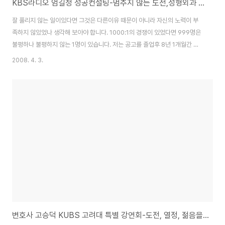
KBS라디오 엄길청 성공컨설팅-멈추지 않는 도전,성형외과 전문의 정동학의 희망프로젝트
잘 풀리지 않는 일이있다면 그것은 다른이유 때문이 아니라 자신의 노력이 부
족하지 않았었나 생각해 보아야 합니다. 1000:1의 경쟁이 있었다면 999명은
불평하나 불평하지 않는 1명이 있습니다. 저는 공고를 졸업후 8년 1개월간 포
항제철에 근무후 회사를 다니면서 공부하여 의대에 입학하였습니다. 이세상에
2008. 4. 3.
서 노력해서 되지않는 일은 없습니다. 만약 안되었다면 그것은 노력이 부족해
서입니다. 뭐라고 설명할수 없을 정도로 감동이 밀려오는 방송이였다. 가난한
형편에 공고에 들어가서 포항제철에 들어갔지만 학력의 벽때문에 자격증과 전
문대등을 다녀봤지만 현실에 벽때문에 대학진학을 결심하고, 대학시험을 준
비.. 삼수끝에 연세데 의과대학에 들어간다. 동기들과 10년정도 차이가 남에도
불구하고, 자신만의 분야에서 블루오션을 개..
변호사 고승덕 KUBS 고려대 특별 강연회-도전, 열정, 젊음을 통한 성공과 행복의 길