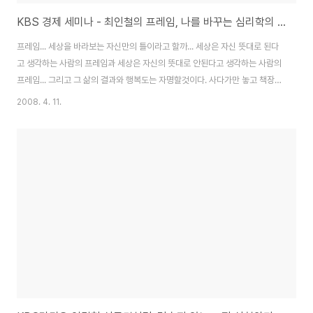
KBS 경제 세미나 - 최인철의 프레임, 나를 바꾸는 심리학의 지혜
프레임... 세상을 바라보는 자신만의 틀이라고 할까... 세상은 자신 뜻대로 된다
고 생각하는 사람의 프레임과 세상은 자신의 뜻대로 안된다고 생각하는 사람의
프레임... 그리고 그 삶의 결과와 행복도는 자명할것이다. 사다가만 놓고 책장에
꽂아 놓기만 했던 책인데, 이번 주말에는 꼭 읽어봐야겠다. 그리고 지금 내가 가
2008. 4. 11.
지고 있는 프레임중에 잘못된 프레임은 반드시 뜯어 고치도록 하자.프레임국내
도서저자 : 최인철출판 : 21세기북스(북이십일) 2007.06.08상세보기
http://www.kbs.co.kr/radio/1radio/sunseminar/notice/notice.htmlhttp://
db=1Rsuneconomyno&action=read&dbf=320&page..