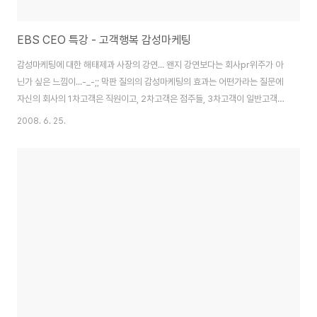
EBS CEO 특강 - 고객행복 감성마케팅
감성마케팅에 대한 해태제과 사장의 강연... 왠지 강연보다는 회사pr위주가 아
닌가 싶은 느낌이...-_-;; 막판 질의의 감성마케팅의 효과는 어떤가라는 질문에
자신의 회사의 1차고객은 직원이고, 2차고객은 점주들, 3차고객이 일반고객인
데, 감성마케팅은 일반고객이 아닌, 점주들을 대상으로 해서 저수를 딴다는 이
2008. 6. 25.
야기인데, 고객을 저렇게 분리한다는 말에 아! 내가 그동안 뭔가를 단단히 잘못
알고 있었구나라는 반짝임이~ 제13강 고객행복 감성마케팅 방송: 5월 21일
(수) 밤12시10분 출연: 윤영달 (크라운해태제과 회장) ‘파격’을 ‘트랜드’로 만드
는 힘! 2005년 1월, 크라운제과의 해태제과 인수는 제과업계에 일대 파란을
몰고 왔다. 언론은 업계 4등이 2등을 ‘삼켰다’고 표현했고, 재계와 학계는 윤영
달 ..