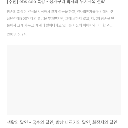
[추천] ebs ceo 특강 - 청개구리 박사의 위기극복 전략
참존의 회장이 약국을 시작해서 크게 성공을 하고, 약사법인가를 위반해서 몇
십년전에 800억대의 벌금을 부과받지만, 그에 굴하지 않고, 지금의 참존을 만
들어서 크게 키우고, 세계레 뻗어나가고 있다는 자신의 이야기와 그러한 과정
에 자신을 지켜준 의지, 마음가짐 등을 보여준 방송... 예전에 엄길청의 성공시
2008. 6. 24.
대에서 목소리만 들었는때는 고령의 할아버지 인줄 알았는데, 생각보다는 꽤
젊으신듯하다. 무엇보다 그의 하늘은 스스로 돕는자를 돕는다라는 신조를 가지
고 살아가시는 모습이 그저 존경스럽고, 나도 열심히 분발해야겠다라는 생각뿐
이다. 이방송도 좋지만 조금더 그에 대한 이야기를 듣고 싶으면 엄길청의 성공
시대를 추천... 꽤 시간이 지났는데 아직까지도 다시듣기가 된다는...
http://www.kbs.co.kr/rad..
생활의 달인 - 국수의 달인, 밥상 나르기의 달인, 화장지의 달인