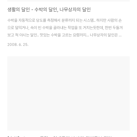
생활의 달인 - 수박의 달인, 나무상자의 달인
수박을 자동적으로 당도를 측정해서 분류까지 되는 시스템.. 하지만 사람의 손
으로 덜익거나, 속이 빈 수박을 골라내는 작업을 또 거치는듯한데, 한번 두들겨
보고 척 아시는 달인.. 맛있는 수박을 고르는 요령까지... 나무상자의 달인은 정
말 산전수전을 다껵으신분인데, 달인적인 기술보다도 힘들고 어려운 일을 하시
2008. 6. 25.
면서도 자부심을 가지고, 열심히 살아오신 모습이 더욱 더 멋졌다 1. 수박의 달
인 맛 좋고 몸에도 좋은 수박! 손바닥으로 두 번만 때려보면 수박 속도 훤~히 보
인다는 경력 20년의 이학희(46)달인! 기계 앞에 줄줄이 놓인 수박을 탁탁 쳐
보기만 하면 불량이 완벽통제 된다! 심지어 동료가 치는 수박 소리를 듣고 지나
가다가도 알아맞히는 귀신같은 능력! 절대음감을 지닌 달인의 신통방통한 기술
속으로~ 2. 볶..