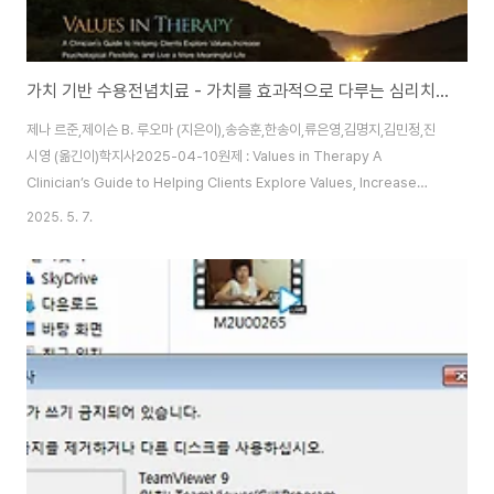
가치 기반 수용전념치료 - 가치를 효과적으로 다루는 심리치료 ACT 도서 서평 리뷰
제나 르준,제이슨 B. 루오마 (지은이),송승훈,한송이,류은영,김명지,김민정,진
시영 (옮긴이)학지사2025-04-10원제 : Values in Therapy A
Clinician’s Guide to Helping Clients Explore Values, Increase
Psychological Flexibility, and Live a More Meaningful Life328쪽
2025. 5. 7.
173*235mm623gISBN : 9788999733826가치 기반 수용전념치료
(ACT)는 심리치료의 목표를 단순히 고통을 줄이는 데 두지 않는다. 대신 내담
자가 “무엇이, 누가 중요한가”,“어떤 삶을 살고 싶은가”라는 질문에 답하도록
돕고, 그 과정에서 치료자와 내담자 모두가 자기 삶의 의미와 가치를 다시 발견
할 수 있도록 ..