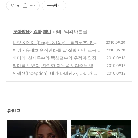
6
구독하기
'
문화방송
>
영화, 애니
' 카테고리의 다른 글
나잇 & 데이 (Knight & Day) - 톰크루즈, 카메
2010.09.20
론 디아즈 주연의 영화
이끼 - 윤태호 원작만화를 잘 살렸지만, 조금은
(0)
2010.09.20
아쉬운 영화
배터리, 천재투수와 뚝심포수의 우정과 열정을
(0)
2010.09.16
그린 일본영화
악마를 보았다, 잔인한 지옥을 보여주는 영화
(0)
2010.09.12
인셉션(Inception), 내가 나비인가, 나비가 나
(2)
2010.09.12
인가?
(0)
관련글