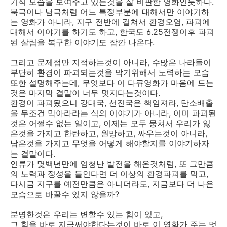
기식 모습을 보여주고 있는것을 잘 비판한 영화인듯하다.
북극이나 남극처럼 어느 특정부분에 대해서만 이야기하
는 영화가 아니라, 지구 전반에 걸쳐서 환경오염, 파괴에
대해서 이야기를 하기도 하고, 한국도 6.25전쟁이후 파괴
된 살림을 복구한 이야기도 잠깐 나온다.
그리고 문제점만 지적하는것이 아니라, 수많은 나라들이
부단히 환경이 파괴되는것을 막기위해서 노력하는 모습
또한 설명해주는데, 무엇보다 이 다큐영화가 마음에 드는
것은 마지막 결말이 너무 멋지다는것이다.
환경이 파괴됬으니 강대국, 선진국은 책임져라, 탄소배출
을 무조건 막아라라는 식의 이야기가 아니라, 이미 파괴된
것은 어쩔수 없는 일이고, 이제는 모두 뭉쳐서 우리가 잃
은것을 가지고 한탄하고, 원망하고, 싸우는것이 아니라,
남은것을 가지고 무엇을 어떻게 해야할지를 이야기하자
는 결말이다.
인류가 몇백년만에 엄청난 발전을 해온것처럼, 또 그만큼
의 노력과 정성을 들인다면 더 이상의 환경파괴를 막고,
다시금 지구를 예전만큼은 아니더라도, 지금보다 더 나은
모습으로 바꿀수 있지 않을까?
분명한것은 우리는 변할수 있는 힘이 있고,
그 힘을 바로 지금써야한다는것이 바로 이 영화가 주는 멋