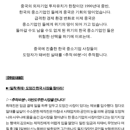
중국의 외자기업 투자유치가 한창이던 1990년대 중반,
한국의 중소기업인 들에게 중국은 기회의 땅이었습니다.
급격한 경제 환경 변화로 이제 중국은
중소기업인 들에게 위기의 땅이 되어 가고 있습니다.
돌아갈 수도 남을 수도 없게 된 위기의 한국 중소기업인 들은
위험한 선택을 하기에 이르는데..
중국에 진출한 한국 중소기업 사장들이
도망자가 돼버린 실태를 <추적 60분>이 추적합니다.
【주요 내용】
■ <밀착 취재> 도망간 한국 사장을 찾아라 !
▷
<추적 60분>, 야반도주한 사장을 만나다 !
취재진은 임금 결제 일을 하루 앞두고 도망간 사장이 있다는 제보를 입수했다. 칭다오
일대를 샅샅이 수소문한 제작진은 마침내 사채업자와 공안의 눈을 피해 공장을 도망쳐
나와 사우나에 몸을 숨긴 김사장을 찾아냈다. 한 중소기업의 사장이었다고는 믿기지 않
는 행색의 김모씨는 제작진에게 어렵게 입을 열었다. 밀린 임금과 자재비, 무엇보다 며
칠 후 1월 1일부터 신노동법이 발효되면 그간 하나도 들지 않았던 공인들 보험료까지 내