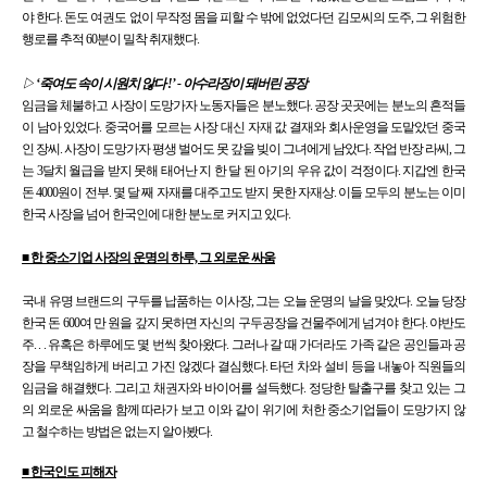
야 한다. 돈도 여권도 없이 무작정 몸을 피할 수 밖에 없었다던 김모씨의 도주, 그 위험한
행로를 추적 60분이 밀착 취재했다.
▷
‘죽여도 속이 시원치 않다 !’ - 아수라장이 돼버린 공장
임금을 체불하고 사장이 도망가자 노동자들은 분노했다. 공장 곳곳에는 분노의 흔적들
이 남아 있었다. 중국어를 모르는 사장 대신 자재 값 결재와 회사운영을 도맡았던 중국
인 장씨. 사장이 도망가자 평생 벌어도 못 갚을 빚이 그녀에게 남았다. 작업 반장 라씨, 그
는 3달치 월급을 받지 못해 태어난 지 한 달 된 아기의 우유 값이 걱정이다. 지갑엔 한국
돈 4000원이 전부. 몇 달 째 자재를 대주고도 받지 못한 자재상. 이들 모두의 분노는 이미
한국 사장을 넘어 한국인에 대한 분노로 커지고 있다.
■ 한 중소기업 사장의 운명의 하루, 그 외로운 싸움
국내 유명 브랜드의 구두를 납품하는 이사장, 그는 오늘 운명의 날을 맞았다. 오늘 당장
한국 돈 600여 만 원을 갚지 못하면 자신의 구두공장을 건물주에게 넘겨야 한다. 야반도
주. . . 유혹은 하루에도 몇 번씩 찾아왔다. 그러나 갈 때 가더라도 가족 같은 공인들과 공
장을 무책임하게 버리고 가진 않겠다 결심했다. 타던 차와 설비 등을 내놓아 직원들의
임금을 해결했다. 그리고 채권자와 바이어를 설득했다. 정당한 탈출구를 찾고 있는 그
의 외로운 싸움을 함께 따라가 보고 이와 같이 위기에 처한 중소기업들이 도망가지 않
고 철수하는 방법은 없는지 알아봤다.
■ 한국인도 피해자