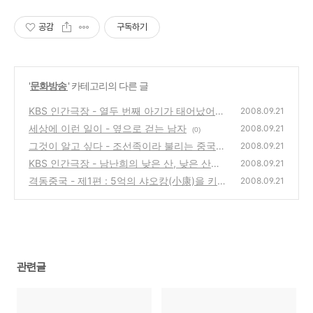
공감
구독하기
'
문화방송
' 카테고리의 다른 글
KBS 인간극장 - 열두 번째 아기가 태어났어요
2008.09.21
세상에 이런 일이 - 옆으로 걷는 남자
(0)
2008.09.21
(0)
그것이 알고 싶다 - 조선족이라 불리는 중국동
2008.09.21
포
KBS 인간극장 - 남난희의 낮은 산, 낮은 산이
(0)
2008.09.21
낫다의 저자의 산 이야기
격동중국 - 제1편 : 5억의 샤오캉(小康)을 키워
(0)
2008.09.21
라
(0)
관련글