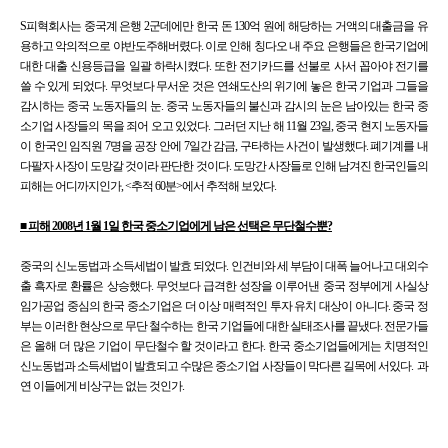
S피혁회사는 중국계 은행 2군데에만 한국 돈 130억 원에 해당하는 거액의 대출금을 유
용하고 악의적으로 야반도주해버렸다. 이로 인해 칭다오 내 주요 은행들은 한국기업에
대한 대출 신용등급을 일괄 하락시켰다. 또한 전기카드를 선불로 사서 꼽아야 전기를
쓸 수 있게 되었다. 무엇보다 무서운 것은 연쇄도산의 위기에 놓은 한국 기업과 그들을
감시하는 중국 노동자들의 눈. 중국 노동자들의 불신과 감시의 눈은 남아있는 한국 중
소기업 사장들의 목을 죄어 오고 있었다. 그러던 지난 해 11월 23일, 중국 현지 노동자들
이 한국인 임직원 7명을 공장 안에 7일간 감금, 구타하는 사건이 발생했다. 폐기계를 내
다팔자 사장이 도망갈 것이라 판단한 것이다. 도망간 사장들로 인해 남겨진 한국인들의
피해는 어디까지인가, <추적 60분>에서 추적해 보았다.
■ 피해 2008년 1월 1일 한국 중소기업에게 남은 선택은 무단철수뿐?
중국의 신노동법과 소득세법이 발효 되었다. 인건비와 세 부담이 대폭 늘어나고 대외수
출 흑자로 환률은 상승했다. 무엇보다 급격한 성장을 이루어낸 중국 정부에게 사실상
임가공업 중심의 한국 중소기업은 더 이상 매력적인 투자 유치 대상이 아니다. 중국 정
부는 이러한 현상으로 무단 철수하는 한국 기업들에 대한 실태조사를 끝냈다. 전문가들
은 올해 더 많은 기업이 무단철수 할 것이라고 한다. 한국 중소기업들에게는 치명적인
신노동법과 소득세법이 발효되고 수많은 중소기업 사장들이 막다른 길목에 서있다. 과
연 이들에게 비상구는 없는 것인가.