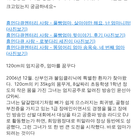
크고있는지 궁금하네요~
휴먼다큐멘터리 사랑 - 풀빵엄마, 살아야만 해요, 난 엄마니까!
(사진보기)
휴먼다큐멘터리 사랑 - 풀빵엄마 뒷이야기, 후기 (사진보기)
휴먼다큐 사랑 - 로봇다리 세진이 (사진보기)
휴먼다큐멘터리 사랑 - 똥덩어리 엄마 송옥숙, 네 번째 엄마
(사진보기)
120cm의 엄지공주, 엄마를 꿈꾸다
2006년 12월. 산부인과 불임클리닉에 특별한 환자가 찾아왔
다. 120cm의 키 35kg의 몸무게, 8살짜리 초등학생 1학년 정
도의 작은 몸을 가진 그녀는 엄지공주로 알려진 방송인 윤선아
(29)씨.
그녀는 달걀껍데기처럼 뼈가 쉽게 으스러지는 희귀병, 골형성
부전증을 가지고 있는 1급 장애인이면서도 경쟁을 뚫고 장애
인 방송인 선발 대회에서 대상을 타고 공중파 방송 라디오 DJ
로 활동했는가 하면, 희망원정대로 히말라야 정상 등반에도 성
공했다, 그런 그녀가 또 한 번 큰 도전을 시작했다. 바로 엄마가
되려는 것이다