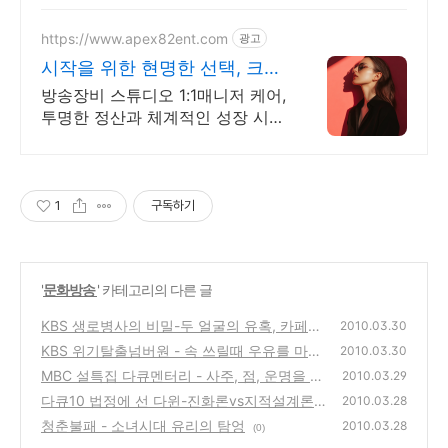
파이특허 보유, 다양한 시공경험을
가진 전문성있는 기업
https://www.apex82ent.com
광고
시작을 위한 현명한 선택, 크리
에이터, BJ 상시 모집
방송장비 스튜디오 1:1매니저 케어,
투명한 정산과 체계적인 성장 시스
템
1
구독하기
'
문화방송
' 카테고리의 다른 글
KBS 생로병사의 비밀-두 얼굴의 유혹, 카페
2010.03.30
인-커피,차,와인에 대한 이야기
KBS 위기탈출넘버원 - 속 쓰릴때 우유를 마시
(2)
2010.03.30
면 위에는? 식품첨가물 나트륨
MBC 설특집 다큐멘터리 - 사주, 점, 운명을 믿
(0)
2010.03.29
습니까?
다큐10 법정에 선 다윈-진화론vs지적설계론
(0)
2010.03.28
그리고 판결 그 후
청춘불패 - 소녀시대 유리의 탐엉
(0)
2010.03.28
(0)