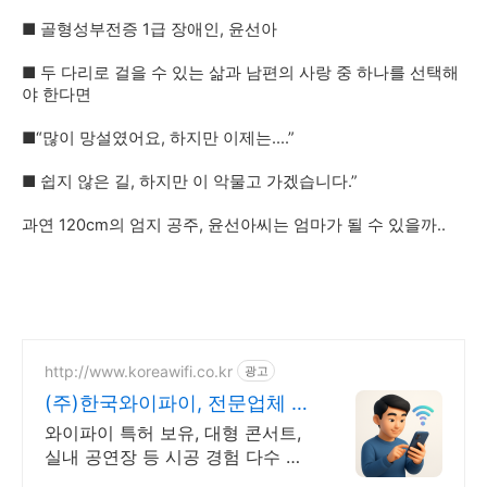
■ 골형성부전증 1급 장애인, 윤선아
■ 두 다리로 걸을 수 있는 삶과 남편의 사랑 중 하나를 선택해
야 한다면
■“많이 망설였어요, 하지만 이제는....”
■ 쉽지 않은 길, 하지만 이 악물고 가겠습니다.”
과연 120cm의 엄지 공주, 윤선아씨는 엄마가 될 수 있을까..
http://www.koreawifi.co.kr
광고
(주)한국와이파이, 전문업체 설
계및구축
와이파이 특허 보유, 대형 콘서트,
실내 공연장 등 시공 경험 다수 벤
처 기업 어디서나 끊김없이! 와이