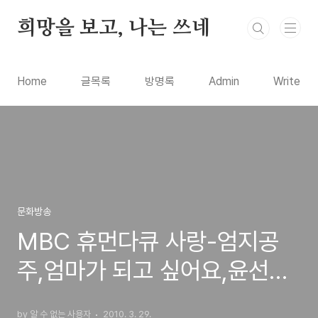
본문 바로가기
희망을 보고, 나는 쓰네
Home
글목록
방명록
Admin
Write
문화방송
MBC 휴먼다큐 사랑-엄지공
주,엄마가 되고 싶어요,윤선아
변희철 부부의 아기갖기 프로
by 알 수 없는 사용자
2010. 3. 29.