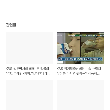
관련글
KBS 생로병사의 비밀-두 얼굴의
KBS 위기탈출넘버원 - 속 쓰릴때
유혹, 카페인-커피,차,와인에 대한
우유를 마시면 위에는? 식품첨가
이야기
물 나트륨