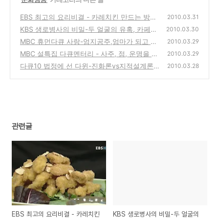
EBS 최고의 요리비결 - 카레치킨 만드는 방법
2010.03.31
레시피 요리방법
KBS 생로병사의 비밀-두 얼굴의 유혹, 카페
(2)
2010.03.30
인-커피,차,와인에 대한 이야기
MBC 휴먼다큐 사랑-엄지공주,엄마가 되고 싶
(2)
2010.03.29
어요,윤선아 변희철 부부의 아기갖기 프로젝트
MBC 설특집 다큐멘터리 - 사주, 점, 운명을 믿
2010.03.29
습니까?
(2)
다큐10 법정에 선 다윈-진화론vs지적설계론
(0)
2010.03.28
그리고 판결 그 후
(0)
관련글
EBS 최고의 요리비결 - 카레치킨
KBS 생로병사의 비밀-두 얼굴의